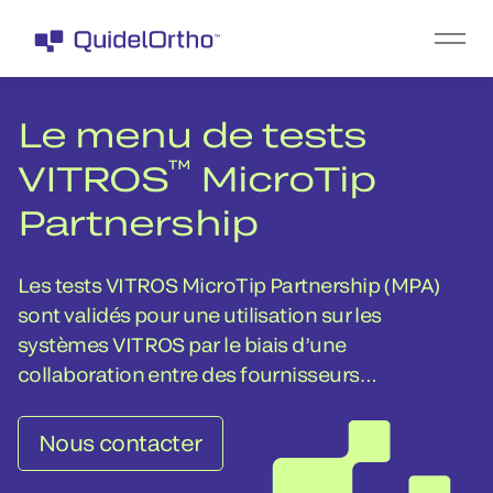
Le menu de tests
™
VITROS
MicroTip
Partnership
Les tests VITROS MicroTip Partnership (MPA)
sont validés pour une utilisation sur les
systèmes VITROS par le biais d’une
collaboration entre des fournisseurs
stratégiques et une équipe dédiée de
scientifiques et de professionnels
Nous contacter
TM
QuidelOrtho
.