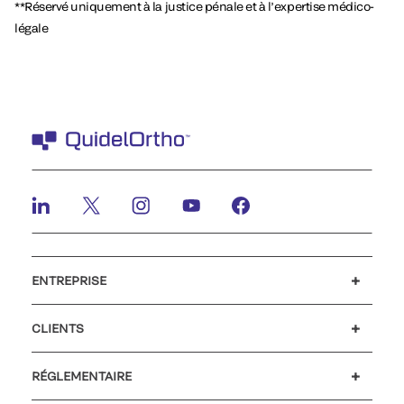
**Réservé uniquement à la justice pénale et à l’expertise médico-
légale
ENTREPRISE
Emplois et carrières
Relations Investisseurs
Actualités et événements
Notre code de conduite
CLIENTS
Service client
MyQuidel
QOPlus
RÉGLEMENTAIRE