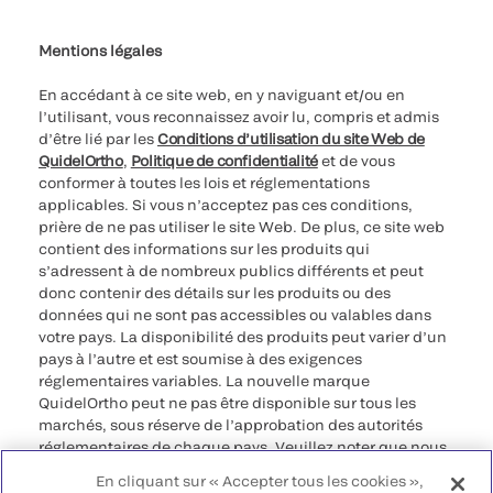
Paramètres des cookies
Cybersécurité
Ligne d’assistance en matière d’éthique
Index de l’égalité professionnelle
Le catalogue de formation client 2023
Mentions légales
En accédant à ce site web, en y naviguant et/ou en
l’utilisant, vous reconnaissez avoir lu, compris et admis
d’être lié par les
Conditions d’utilisation du site Web de
QuidelOrtho
,
Politique de confidentialité
et de vous
conformer à toutes les lois et réglementations
applicables. Si vous n’acceptez pas ces conditions,
prière de ne pas utiliser le site Web. De plus, ce site web
contient des informations sur les produits qui
s’adressent à de nombreux publics différents et peut
donc contenir des détails sur les produits ou des
données qui ne sont pas accessibles ou valables dans
votre pays. La disponibilité des produits peut varier d’un
pays à l’autre et est soumise à des exigences
réglementaires variables. La nouvelle marque
QuidelOrtho peut ne pas être disponible sur tous les
marchés, sous réserve de l’approbation des autorités
réglementaires de chaque pays. Veuillez noter que nous
déclinons toute responsabilité quant à votre accès à ces
En cliquant sur « Accepter tous les cookies »,
informations qui risquent de ne pas être conformes à