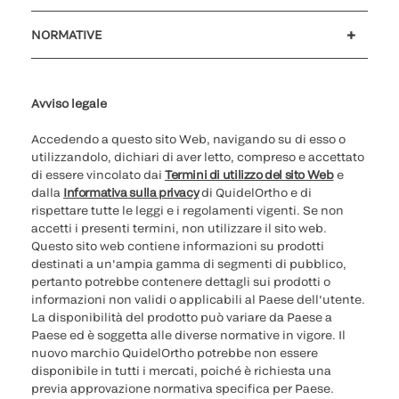
Assistenza clienti
MyQuidel
QOPlus
Rimborso
NORMATIVE
Impostazioni cookie
Sicurezza informatica
Hotline questioni etiche
Parità di genere
Rapporto Trasparenza
Avviso legale
Accedendo a questo sito Web, navigando su di esso o
utilizzandolo, dichiari di aver letto, compreso e accettato
di essere vincolato dai
Termini di utilizzo del sito Web
e
dalla
Informativa sulla privacy
di QuidelOrtho e di
rispettare tutte le leggi e i regolamenti vigenti. Se non
accetti i presenti termini, non utilizzare il sito web.
Questo sito web contiene informazioni su prodotti
destinati a un'ampia gamma di segmenti di pubblico,
pertanto potrebbe contenere dettagli sui prodotti o
informazioni non validi o applicabili al Paese dell'utente.
La disponibilità del prodotto può variare da Paese a
Paese ed è soggetta alle diverse normative in vigore. Il
nuovo marchio QuidelOrtho potrebbe non essere
disponibile in tutti i mercati, poiché è richiesta una
previa approvazione normativa specifica per Paese.