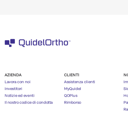
AZIENDA
CLIENTI
N
Lavora con noi
Assistenza clienti
Im
Investitori
MyQuidel
Si
Notizie ed eventi
QOPlus
Ho
Il nostro codice di condotta
Rimborso
Pa
Ra