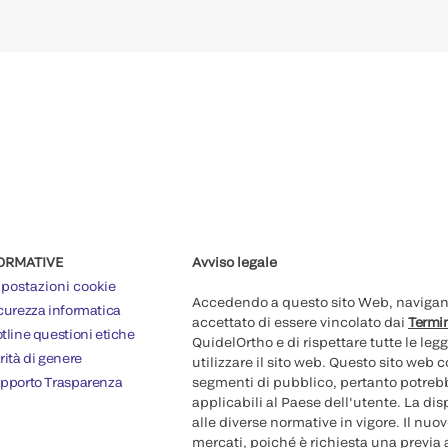
ORMATIVE
Avviso legale
postazioni cookie
Accedendo a questo sito Web, navigando
curezza informatica
accettato di essere vincolato dai
Termin
tline questioni etiche
QuidelOrtho e di rispettare tutte le legg
rità di genere
utilizzare il sito web. Questo sito web
pporto Trasparenza
segmenti di pubblico, pertanto potrebb
applicabili al Paese dell'utente. La di
alle diverse normative in vigore. Il nu
mercati, poiché è richiesta una previa