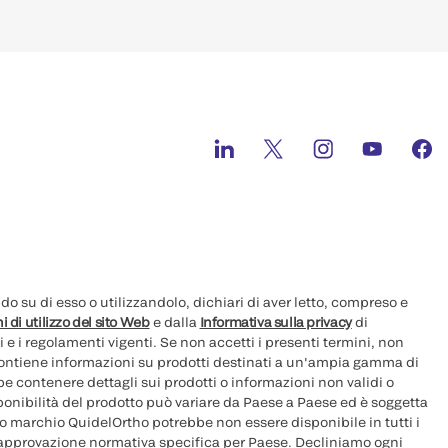
 su di esso o utilizzandolo, dichiari di aver letto, compreso e
i di utilizzo del sito Web
e dalla
Informativa sulla privacy
di
i e i regolamenti vigenti. Se non accetti i presenti termini, non
 contiene informazioni su prodotti destinati a un'ampia gamma di
e contenere dettagli sui prodotti o informazioni non validi o
sponibilità del prodotto può variare da Paese a Paese ed è soggetta
ovo marchio QuidelOrtho potrebbe non essere disponibile in tutti i
 approvazione normativa specifica per Paese. Decliniamo ogni