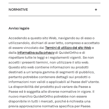
Assistenza clienti
MyQuidel
QOPlus
Rimborso
NORMATIVE
Impostazioni cookie
Sicurezza informatica
Hotline questioni etiche
Parità di genere
Rapporto Trasparenza
Avviso legale
Accedendo a questo sito Web, navigando su di esso o
utilizzandolo, dichiari di aver letto, compreso e accettato
di essere vincolato dai
Termini di utilizzo del sito Web
e
dalla
Informativa sulla privacy
di QuidelOrtho e di
rispettare tutte le leggi e i regolamenti vigenti. Se non
accetti i presenti termini, non utilizzare il sito web.
Questo sito web contiene informazioni su prodotti
destinati a un'ampia gamma di segmenti di pubblico,
pertanto potrebbe contenere dettagli sui prodotti o
informazioni non validi o applicabili al Paese dell'utente.
La disponibilità del prodotto può variare da Paese a
Paese ed è soggetta alle diverse normative in vigore. Il
nuovo marchio QuidelOrtho potrebbe non essere
disponibile in tutti i mercati, poiché è richiesta una
previa approvazione normativa specifica per Paese.