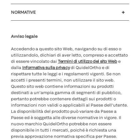
Assistenza clienti
MyQuidel
QOPlus
Rimborso
NORMATIVE
Impostazioni cookie
Sicurezza informatica
Hotline questioni etiche
Parità di genere
Rapporto Trasparenza
Avviso legale
Accedendo a questo sito Web, navigando su di esso o
utilizzandolo, dichiari di aver letto, compreso e accettato
di essere vincolato dai
Termini di utilizzo del sito Web
e
dalla
Informativa sulla privacy
di QuidelOrtho e di
rispettare tutte le leggi e i regolamenti vigenti. Se non
accetti i presenti termini, non utilizzare il sito web.
Questo sito web contiene informazioni su prodotti
destinati a un'ampia gamma di segmenti di pubblico,
pertanto potrebbe contenere dettagli sui prodotti o
informazioni non validi o applicabili al Paese dell'utente.
La disponibilità del prodotto può variare da Paese a
Paese ed è soggetta alle diverse normative in vigore. Il
nuovo marchio QuidelOrtho potrebbe non essere
disponibile in tutti i mercati, poiché è richiesta una
previa approvazione normativa specifica per Paese.