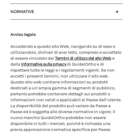
Assistenza clienti
MyQuidel
QOPlus
Rimborso
NORMATIVE
Impostazioni cookie
Sicurezza informatica
Hotline questioni etiche
Parità di genere
Rapporto Trasparenza
Avviso legale
Accedendo a questo sito Web, navigando su di esso o
utilizzandolo, dichiari di aver letto, compreso e accettato
di essere vincolato dai
Termini di utilizzo del sito Web
e
dalla
Informativa sulla privacy
di QuidelOrtho e di
rispettare tutte le leggi e i regolamenti vigenti. Se non
accetti i presenti termini, non utilizzare il sito web.
Questo sito web contiene informazioni su prodotti
destinati a un'ampia gamma di segmenti di pubblico,
pertanto potrebbe contenere dettagli sui prodotti o
informazioni non validi o applicabili al Paese dell'utente.
La disponibilità del prodotto può variare da Paese a
Paese ed è soggetta alle diverse normative in vigore. Il
nuovo marchio QuidelOrtho potrebbe non essere
disponibile in tutti i mercati, poiché è richiesta una
previa approvazione normativa specifica per Paese.