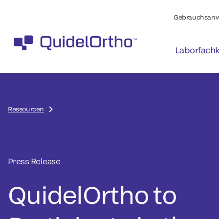
Gebrauchsanw
Laborfachk
Ressourcen
Press Release
QuidelOrtho to