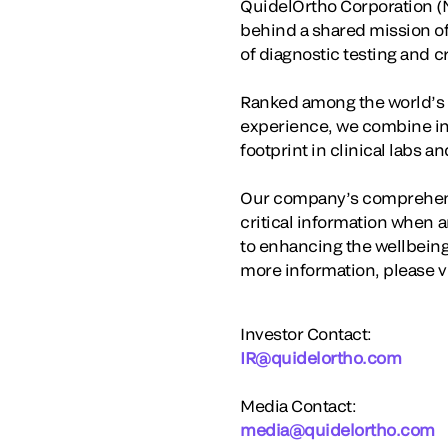
QuidelOrtho Corporation (N
behind a shared mission o
of diagnostic testing and 
Ranked among the world’s la
experience, we combine in
footprint in clinical labs 
Our company’s comprehensi
critical information when a
to enhancing the wellbeing
more information, please v
Investor Contact:
IR@quidelortho.com
Media Contact:
media@quidelortho.com