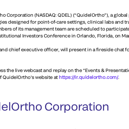
o Corporation (NASDAQ: QDEL) (“QuidelOrtho”), a global p
ies designed for point-of-care settings, clinical labs and 
ers of its management team are scheduled to participat
titutional Investors Conference in Orlando, Florida, on Ma
nd chief executive officer, will present in a fireside chat 
ss the live webcast and replay on the “Events & Presentati
of QuidelOrtho’s website at
https://ir.quidelortho.com/
.
elOrtho Corporation