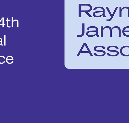
4th
l
ce