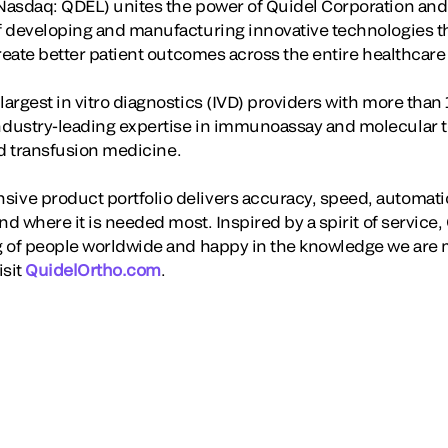
asdaq: QDEL) unites the power of Quidel Corporation and 
f developing and manufacturing innovative technologies t
create better patient outcomes across the entire healthcar
rgest in vitro diagnostics (IVD) providers with more than 
dustry-leading expertise in immunoassay and molecular te
and transfusion medicine.
ve product portfolio delivers accuracy, speed, automati
nd where it is needed most. Inspired by a spirit of servic
 of people worldwide and happy in the knowledge we are m
isit
QuidelOrtho.com
.