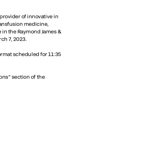
rovider of innovative in
transfusion medicine,
e in the Raymond James &
rch 7, 2023.
format scheduled for 11:35
ons” section of the