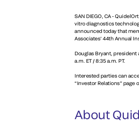
SAN DIEGO, CA - QuidelOrth
vitro diagnostics technolog
announced today that memb
Associates’ 44th Annual Ins
Douglas Bryant, president a
a.m. ET / 8:35 a.m. PT.
Interested parties can acce
“Investor Relations” page 
About Quid