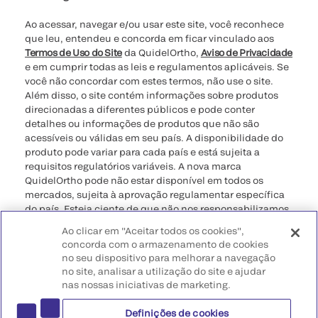
Ao acessar, navegar e/ou usar este site, você reconhece
que leu, entendeu e concorda em ficar vinculado aos
Termos de Uso do Site
da QuidelOrtho,
Aviso de Privacidade
e em cumprir todas as leis e regulamentos aplicáveis. Se
você não concordar com estes termos, não use o site.
Além disso, o site contém informações sobre produtos
direcionadas a diferentes públicos e pode conter
detalhes ou informações de produtos que não são
acessíveis ou válidas em seu país. A disponibilidade do
produto pode variar para cada país e está sujeita a
requisitos regulatórios variáveis. A nova marca
QuidelOrtho pode não estar disponível em todos os
mercados, sujeita à aprovação regulamentar específica
do país. Esteja ciente de que não nos responsabilizamos
pelo seu acesso a essas informações que podem não
Ao clicar em "Aceitar todos os cookies",
estar em conformidade com qualquer processo legal,
concorda com o armazenamento de cookies
regulamento, registro ou uso no seu país de origem.
no seu dispositivo para melhorar a navegação
no site, analisar a utilização do site e ajudar
©2026 QuidelOrtho Corporation. Todos os direitos
nas nossas iniciativas de marketing.
reservados.
Definições de cookies