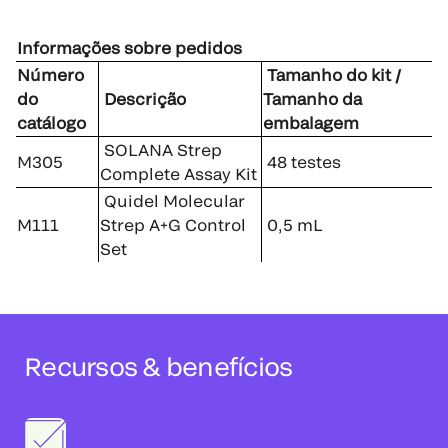
Informações sobre pedidos
Número
Tamanho do kit /
do
Descrição
Tamanho da
catálogo
embalagem
SOLANA Strep
M305
48 testes
Complete Assay Kit
Quidel Molecular
M111
Strep A+G Control
0,5 mL
Set
Recursos & benefícios