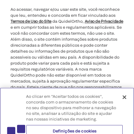
Ao acessar, navegar e/ou usar este site, você reconhece
que leu, entendeu e concorda em ficar vinculado aos
Termos de Uso do Site
da QuidelOrtho,
Aviso de Privacidade
e em cumprir todas as leis e regulamentos aplicáveis. Se
você não concordar com estes termos, não use o site.
Além disso, o site contém informações sobre produtos
direcionadas a diferentes públicos e pode conter
detalhes ou informações de produtos que não são
acessíveis ou válidas em seu país. A disponibilidade do
produto pode variar para cada país e está sujeita a
requisitos regulatórios variáveis. A nova marca
QuidelOrtho pode não estar disponível em todos os
mercados, sujeita à aprovação regulamentar específica
do país. Esteja ciente de que não nos responsabilizamos
pelo seu acesso a essas informações que podem não
Ao clicar em "Aceitar todos os cookies",
estar em conformidade com qualquer processo legal,
concorda com o armazenamento de cookies
regulamento, registro ou uso no seu país de origem.
no seu dispositivo para melhorar a navegação
no site, analisar a utilização do site e ajudar
©2026 QuidelOrtho Corporation. Todos os direitos
nas nossas iniciativas de marketing.
reservados.
Definições de cookies
QuidelOrtho Corporation