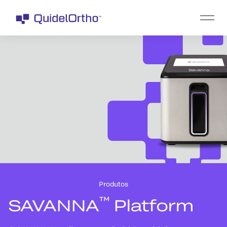
Produtos
™
SAVANNA
Platform