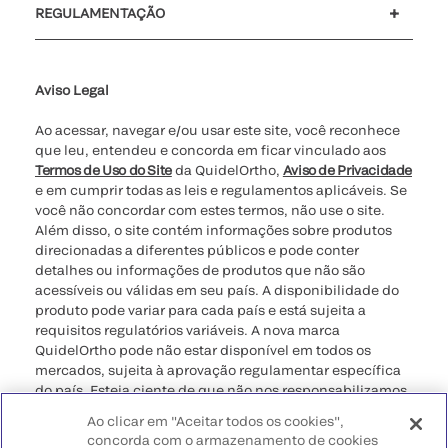
REGULAMENTAÇÃO
Definições de cookies
Cibersegurança
Linha Direta da Ética
Relatório de Transparência Salarial - Lei nº 14.611/2023 - 1º
semestre de 2026
Aviso Legal
Ao acessar, navegar e/ou usar este site, você reconhece
que leu, entendeu e concorda em ficar vinculado aos
Termos de Uso do Site
da QuidelOrtho,
Aviso de Privacidade
e em cumprir todas as leis e regulamentos aplicáveis. Se
você não concordar com estes termos, não use o site.
Além disso, o site contém informações sobre produtos
direcionadas a diferentes públicos e pode conter
detalhes ou informações de produtos que não são
acessíveis ou válidas em seu país. A disponibilidade do
produto pode variar para cada país e está sujeita a
requisitos regulatórios variáveis. A nova marca
QuidelOrtho pode não estar disponível em todos os
mercados, sujeita à aprovação regulamentar específica
do país. Esteja ciente de que não nos responsabilizamos
pelo seu acesso a essas informações que podem não
Ao clicar em "Aceitar todos os cookies",
estar em conformidade com qualquer processo legal,
concorda com o armazenamento de cookies