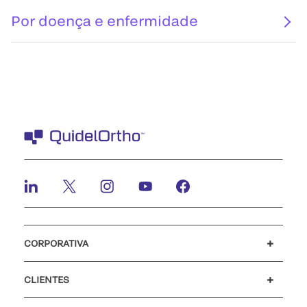
Por doença e enfermidade
CORPORATIVA
Carreiras
Investidores
Mídia
Nosso código de conduta
CLIENTES
Suporte para o cliente
MyQuidel
QOPlus
Reembolso