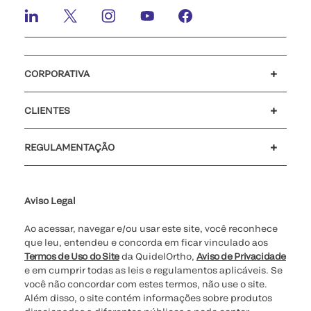
CORPORATIVA
Carreiras
Investidores
Mídia
Nosso código de conduta
CLIENTES
Suporte para o cliente
MyQuidel
QOPlus
Reembolso
REGULAMENTAÇÃO
Definições de cookies
Cibersegurança
Linha Direta da Ética
Relatório de Transparência Salarial - Lei nº 14.611/2023 - 1º
semestre de 2026
Aviso Legal
Ao acessar, navegar e/ou usar este site, você reconhece
que leu, entendeu e concorda em ficar vinculado aos
Termos de Uso do Site
da QuidelOrtho,
Aviso de Privacidade
e em cumprir todas as leis e regulamentos aplicáveis. Se
você não concordar com estes termos, não use o site.
Além disso, o site contém informações sobre produtos