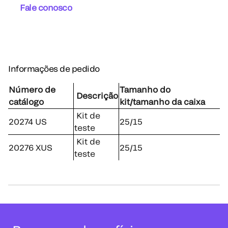
Fale conosco
Informações de pedido
Número de
Tamanho do
Descrição
catálogo
kit/tamanho da caixa
Kit de
20274 US
25/15
teste
Kit de
20276 XUS
25/15
teste