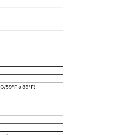
C/59°F a 86°F)