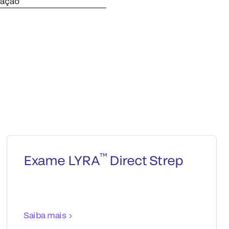
cação
™
Exame LYRA
Direct Strep
Saiba mais