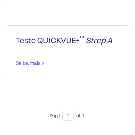
™
Teste QUICKVUE+
Strep A
Saiba mais
Page
1
of
1