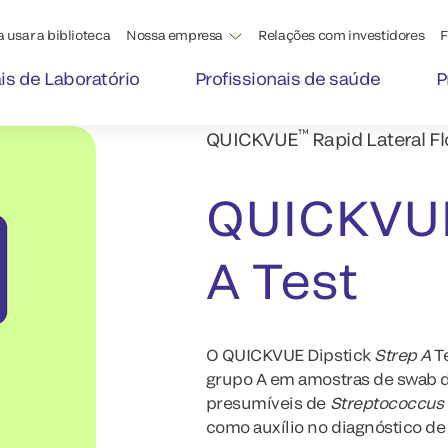
 usar a biblioteca
Nossa empresa
Relações com investidores
F
ais de Laboratório
Profissionais de saúde
P
™
QUICKVUE
Rapid Lateral F
QUICKVU
A Test
O QUICKVUE Dipstick
Strep A
Te
grupo A em amostras de swab d
presumíveis de
Streptococcus
como auxílio no diagnóstico de