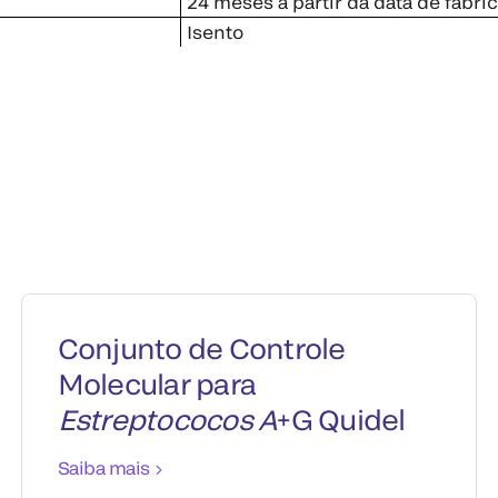
24 meses a partir da data de fabri
Isento
s
Conjunto de Controle
Molecular para
Estreptococos A
+G Quidel
Saiba mais