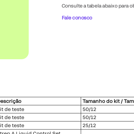
Consulte a tabela abaixo para 
Fale conosco
escrição
Tamanho do kit / Ta
it de teste
50/12
it de teste
50/12
it de teste
25/12
trep A Liquid Control Set