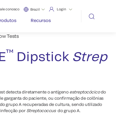
ale conosco
Login
Brazil
rodutos
Recursos
low Tests
™
E
Dipstick
Strep
st detecta diretamente o antígeno
estreptocócico
do
e garganta do paciente, ou confirmação de colônias
do grupo A recuperadas de cultura, sendo utilizado
 infecção por
Streptococcus
do grupo A.