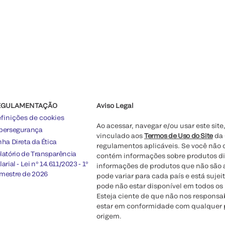
EGULAMENTAÇÃO
Aviso Legal
finições de cookies
Ao acessar, navegar e/ou usar este sit
bersegurança
vinculado aos
Termos de Uso do Site
da 
nha Direta da Ética
regulamentos aplicáveis. Se você não c
latório de Transparência
contém informações sobre produtos dir
larial - Lei nº 14.611/2023 - 1º
informações de produtos que não são a
mestre de 2026
pode variar para cada país e está sujei
pode não estar disponível em todos os
Esteja ciente de que não nos respons
estar em conformidade com qualquer pr
origem.