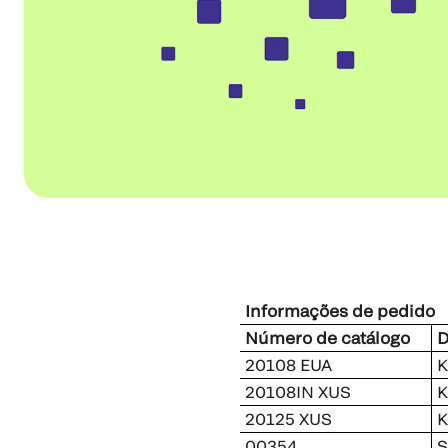
Informações de pedido
Número de catálogo
D
20108 EUA
K
20108IN XUS
K
20125 XUS
K
00354
S