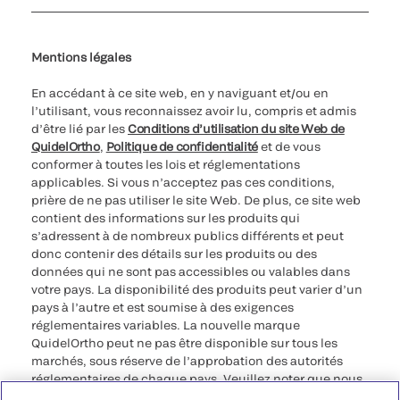
Paramètres des cookies
Cybersécurité
Ligne d’assistance en matière d’éthique
Index de l’égalité professionnelle
Le catalogue de formation client 2023
Mentions légales
En accédant à ce site web, en y naviguant et/ou en
l’utilisant, vous reconnaissez avoir lu, compris et admis
d’être lié par les
Conditions d’utilisation du site Web de
QuidelOrtho
,
Politique de confidentialité
et de vous
conformer à toutes les lois et réglementations
applicables. Si vous n’acceptez pas ces conditions,
prière de ne pas utiliser le site Web. De plus, ce site web
contient des informations sur les produits qui
s’adressent à de nombreux publics différents et peut
donc contenir des détails sur les produits ou des
données qui ne sont pas accessibles ou valables dans
votre pays. La disponibilité des produits peut varier d’un
pays à l’autre et est soumise à des exigences
réglementaires variables. La nouvelle marque
QuidelOrtho peut ne pas être disponible sur tous les
marchés, sous réserve de l’approbation des autorités
réglementaires de chaque pays. Veuillez noter que nous
déclinons toute responsabilité quant à votre accès à ces