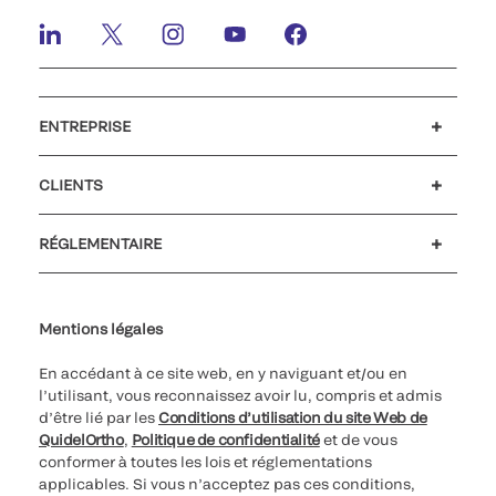
ENTREPRISE
Emplois et carrières
Relations Investisseurs
Actualités et événements
Notre code de conduite
CLIENTS
Service client
MyQuidel
QOPlus
RÉGLEMENTAIRE
Paramètres des cookies
Cybersécurité
Ligne d’assistance en matière d’éthique
Index de l’égalité professionnelle
Le catalogue de formation client 2023
Mentions légales
En accédant à ce site web, en y naviguant et/ou en
l’utilisant, vous reconnaissez avoir lu, compris et admis
d’être lié par les
Conditions d’utilisation du site Web de
QuidelOrtho
,
Politique de confidentialité
et de vous
conformer à toutes les lois et réglementations
applicables. Si vous n’acceptez pas ces conditions,