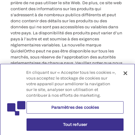
prière de ne pas utiliser le site Web. De plus, ce site web
contient des informations sur les produits qui
s’adressent à de nombreux publics différents et peut
donc contenir des détails sur les produits ou des
données qui ne sont pas accessibles ou valables dans
votre pays. La disponibilité des produits peut varier d’un
pays à l’autre et est soumise à des exigences
réglementaires variables. La nouvelle marque
QuidelOrtho peut ne pas être disponible sur tous les
marchés, sous réserve de l’approbation des autorités
réglementaires de chaque pays. Veuillez noter que nous
déclinons toute responsabilité quant à votre accès à ces
En cliquant sur « Accepter tous les cookies »,
informations qui risquent de ne pas être conformes à
vous acceptez le stockage de cookies sur
toute procédure légale, réglementation, enregistrement
votre appareil pour améliorer la navigation
ou usage dans votre pays d’origine.
sur le site, analyser son utilisation et
contribuer à nos efforts de marketing.
©2026 QuidelOrtho Corporation. Tous droits réservés.
Paramètres des cookies
QuidelOrtho Corporation
9975 Summers Ridge Road, San Diego, CA 92121, USA
Tout refuser