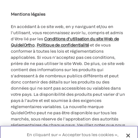
Paramètres des cookies
Cybersécurité
Ligne d’assistance en matière d’éthique
Index de l’égalité professionnelle
Le catalogue de formation client 2023
Mentions légales
En accédant à ce site web, en y naviguant et/ou en
l’utilisant, vous reconnaissez avoir lu, compris et admis
d’être lié par les
Conditions d’utilisation du site Web de
QuidelOrtho
,
Politique de confidentialité
et de vous
conformer à toutes les lois et réglementations
applicables. Si vous n’acceptez pas ces conditions,
prière de ne pas utiliser le site Web. De plus, ce site web
contient des informations sur les produits qui
s’adressent à de nombreux publics différents et peut
donc contenir des détails sur les produits ou des
données qui ne sont pas accessibles ou valables dans
votre pays. La disponibilité des produits peut varier d’un
pays à l’autre et est soumise à des exigences
réglementaires variables. La nouvelle marque
QuidelOrtho peut ne pas être disponible sur tous les
marchés, sous réserve de l’approbation des autorités
réglementaires de chaque pays. Veuillez noter que nous
déclinons toute responsabilité quant à votre accès à ces
En cliquant sur « Accepter tous les cookies »,
informations qui risquent de ne pas être conformes à