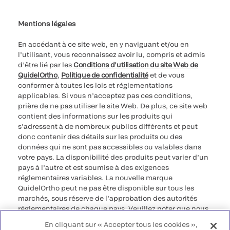
Paramètres des cookies
Cybersécurité
Ligne d’assistance en matière d’éthique
Index de l’égalité professionnelle
Le catalogue de formation client 2023
Mentions légales
En accédant à ce site web, en y naviguant et/ou en
l’utilisant, vous reconnaissez avoir lu, compris et admis
d’être lié par les
Conditions d’utilisation du site Web de
QuidelOrtho
,
Politique de confidentialité
et de vous
conformer à toutes les lois et réglementations
applicables. Si vous n’acceptez pas ces conditions,
prière de ne pas utiliser le site Web. De plus, ce site web
contient des informations sur les produits qui
s’adressent à de nombreux publics différents et peut
donc contenir des détails sur les produits ou des
données qui ne sont pas accessibles ou valables dans
votre pays. La disponibilité des produits peut varier d’un
pays à l’autre et est soumise à des exigences
réglementaires variables. La nouvelle marque
QuidelOrtho peut ne pas être disponible sur tous les
marchés, sous réserve de l’approbation des autorités
réglementaires de chaque pays. Veuillez noter que nous
déclinons toute responsabilité quant à votre accès à ces
En cliquant sur « Accepter tous les cookies »,
informations qui risquent de ne pas être conformes à