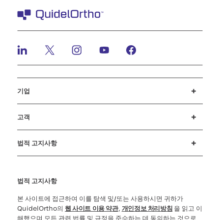
기업
채용정보
뉴스 및 이벤트
투자자(Investors)
행동강령
고객
고객 지원
MyQuidel
QOPlus
법적 고지사항
쿠키 공지 및 공개
윤리 상담전화(Ethics Hotline)
사이버보안
법적 고지사항
본 사이트에 접근하여 이를 탐색 및/또는 사용하시면 귀하가
QuidelOrtho의
웹 사이트 이용 약관
,
개인정보 처리방침
을 읽고 이
해했으며 모든 관련 법률 및 규정을 준수하는 데 동의하는 것으로