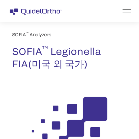
™
SOFIA
Analyzers
™
SOFIA
Legionella
FIA(미국 외 국가)