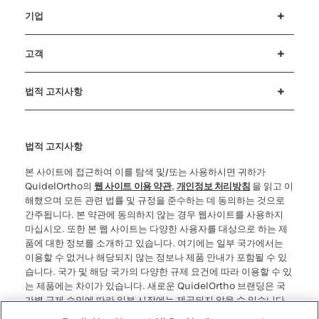
기업
채용정보
뉴스 및 이벤트
투자자(Investors)
행동강령
고객
고객 지원
MyQuidel
QOPlus
법적 고지사항
쿠키 공지 및 공개
윤리 상담전화(Ethics Hotline)
사이버보안
법적 고지사항
본 사이트에 접근하여 이를 탐색 및/또는 사용하시면 귀하가
QuidelOrtho의
웹 사이트 이용 약관
,
개인정보 처리방침
을 읽고 이
해했으며 모든 관련 법률 및 규정을 준수하는 데 동의하는 것으로
간주됩니다. 본 약관에 동의하지 않는 경우 웹사이트를 사용하지
마십시오. 또한 본 웹 사이트는 다양한 사용자를 대상으로 하는 제
품에 대한 정보를 소개하고 있습니다. 여기에는 일부 국가에서는
이용할 수 없거나 해당되지 않는 정보나 제품 안내가 포함될 수 있
습니다. 국가 및 해당 국가의 다양한 규제 요건에 따라 이용할 수 있
는 제품에는 차이가 있습니다. 새로운 QuidelOrtho 브랜딩은 국
가별 규제 승인에 따라 일부 시장에는 제공되지 않을 수 있습니다.
사용자가 거주 국가의 법적 절차, 규정, 등록 또는 사용 규제에 위배