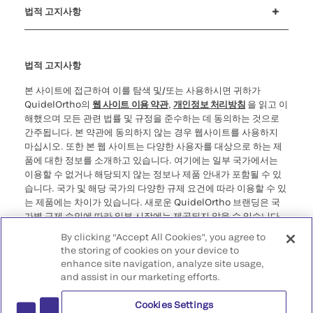
법적 고지사항
쿠키 공지 및 공개
윤리 상담전화(Ethics Hotline)
사이버보안
법적 고지사항
본 사이트에 접근하여 이를 탐색 및/또는 사용하시면 귀하가
QuidelOrtho의
웹 사이트 이용 약관
,
개인정보 처리방침
을 읽고 이
해했으며 모든 관련 법률 및 규정을 준수하는 데 동의하는 것으로
간주됩니다. 본 약관에 동의하지 않는 경우 웹사이트를 사용하지
마십시오. 또한 본 웹 사이트는 다양한 사용자를 대상으로 하는 제
품에 대한 정보를 소개하고 있습니다. 여기에는 일부 국가에서는
이용할 수 없거나 해당되지 않는 정보나 제품 안내가 포함될 수 있
습니다. 국가 및 해당 국가의 다양한 규제 요건에 따라 이용할 수 있
는 제품에는 차이가 있습니다. 새로운 QuidelOrtho 브랜딩은 국
가별 규제 승인에 따라 일부 시장에는 제공되지 않을 수 있습니다.
사용자가 거주 국가의 법적 절차, 규정, 등록 또는 사용 규제에 위배
By clicking “Accept All Cookies”, you agree to
되는 정보에 액세스하는 것에 대해 QuidelOrtho는 어떠한 책임도
the storing of cookies on your device to
지지 않는다는 점에 유의하십시오.
enhance site navigation, analyze site usage,
and assist in our marketing efforts.
©2026 QuidelOrtho Corporation. 모든 권리 보유.
Cookies Settings
QuidelOrtho Corporation