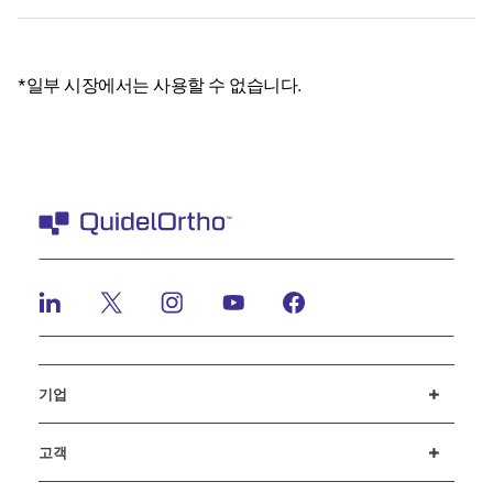
*일부 시장에서는 사용할 수 없습니다.
기업
채용정보
뉴스 및 이벤트
투자자(Investors)
행동강령
고객
고객 지원
MyQuidel
QOPlus