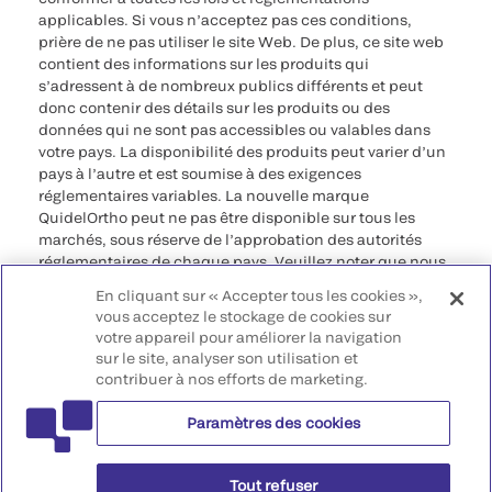
applicables. Si vous n’acceptez pas ces conditions,
prière de ne pas utiliser le site Web. De plus, ce site web
contient des informations sur les produits qui
s’adressent à de nombreux publics différents et peut
donc contenir des détails sur les produits ou des
données qui ne sont pas accessibles ou valables dans
votre pays. La disponibilité des produits peut varier d’un
pays à l’autre et est soumise à des exigences
réglementaires variables. La nouvelle marque
QuidelOrtho peut ne pas être disponible sur tous les
marchés, sous réserve de l’approbation des autorités
réglementaires de chaque pays. Veuillez noter que nous
déclinons toute responsabilité quant à votre accès à ces
En cliquant sur « Accepter tous les cookies »,
informations qui risquent de ne pas être conformes à
vous acceptez le stockage de cookies sur
toute procédure légale, réglementation, enregistrement
votre appareil pour améliorer la navigation
ou usage dans votre pays d’origine.
sur le site, analyser son utilisation et
contribuer à nos efforts de marketing.
©2026 QuidelOrtho Corporation. Tous droits réservés.
Paramètres des cookies
QuidelOrtho Corporation
9975 Summers Ridge Road, San Diego, CA 92121, USA
Tout refuser