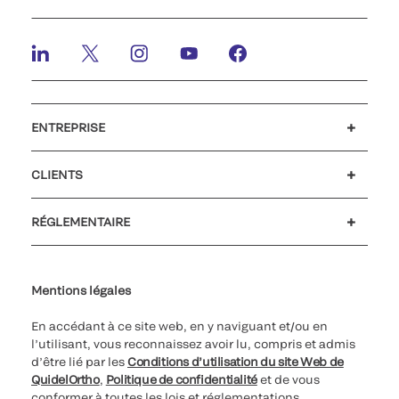
ENTREPRISE
Emplois et carrières
Relations Investisseurs
Actualités et événements
Notre code de conduite
CLIENTS
Service client
MyQuidel
QOPlus
RÉGLEMENTAIRE
Paramètres des cookies
Cybersécurité
Ligne d’assistance en matière d’éthique
Index de l’égalité professionnelle
Le catalogue de formation client 2026
Certificat Qualiopi
Mentions légales
En accédant à ce site web, en y naviguant et/ou en
l’utilisant, vous reconnaissez avoir lu, compris et admis
d’être lié par les
Conditions d’utilisation du site Web de
QuidelOrtho
,
Politique de confidentialité
et de vous
conformer à toutes les lois et réglementations