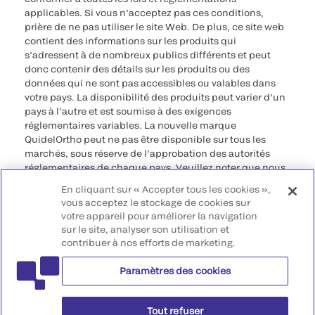
applicables. Si vous n’acceptez pas ces conditions,
prière de ne pas utiliser le site Web. De plus, ce site web
contient des informations sur les produits qui
s’adressent à de nombreux publics différents et peut
donc contenir des détails sur les produits ou des
données qui ne sont pas accessibles ou valables dans
votre pays. La disponibilité des produits peut varier d’un
pays à l’autre et est soumise à des exigences
réglementaires variables. La nouvelle marque
QuidelOrtho peut ne pas être disponible sur tous les
marchés, sous réserve de l’approbation des autorités
réglementaires de chaque pays. Veuillez noter que nous
déclinons toute responsabilité quant à votre accès à ces
En cliquant sur « Accepter tous les cookies »,
informations qui risquent de ne pas être conformes à
vous acceptez le stockage de cookies sur
toute procédure légale, réglementation, enregistrement
votre appareil pour améliorer la navigation
ou usage dans votre pays d’origine.
sur le site, analyser son utilisation et
contribuer à nos efforts de marketing.
©2026 QuidelOrtho Corporation. Tous droits réservés.
Paramètres des cookies
QuidelOrtho Corporation
9975 Summers Ridge Road, San Diego, CA 92121, USA
Tout refuser