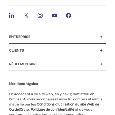
ENTREPRISE
Emplois et carrières
Relations Investisseurs
Actualités et événements
Notre code de conduite
CLIENTS
Service client
MyQuidel
QOPlus
RÉGLEMENTAIRE
Paramètres des cookies
Cybersécurité
Ligne d’assistance en matière d’éthique
Index de l’égalité professionnelle
Le catalogue de formation client 2026
Certificat Qualiopi
Mentions légales
En accédant à ce site web, en y naviguant et/ou en
l’utilisant, vous reconnaissez avoir lu, compris et admis
d’être lié par les
Conditions d’utilisation du site Web de
QuidelOrtho
,
Politique de confidentialité
et de vous
conformer à toutes les lois et réglementations