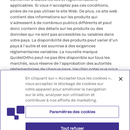
applicables. Si vous n’acceptez pas ces conditions,
prière de ne pas utiliser le site Web. De plus, ce site web
contient des informations sur les produits qui
s’adressent à de nombreux publics différents et peut
donc contenir des détails sur les produits ou des
données qui ne sont pas accessibles ou valables dans
votre pays. La disponibilité des produits peut varier d’un
pays à l’autre et est soumise à des exigences
réglementaires variables. La nouvelle marque
QuidelOrtho peut ne pas être disponible sur tous les
marchés, sous réserve de l’approbation des autorités
réglementaires de chaque pays. Veuillez noter que nous
déclinons toute responsabilité quant à votre accès à ces
En cliquant sur « Accepter tous les cookies »,
informations qui risquent de ne pas être conformes à
vous acceptez le stockage de cookies sur
toute procédure légale, réglementation, enregistrement
votre appareil pour améliorer la navigation
ou usage dans votre pays d’origine.
sur le site, analyser son utilisation et
contribuer à nos efforts de marketing.
©2026 QuidelOrtho Corporation. Tous droits réservés.
Paramètres des cookies
QuidelOrtho Corporation
9975 Summers Ridge Road, San Diego, CA 92121, USA
Tout refuser