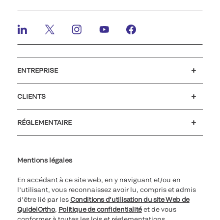
ENTREPRISE
Emplois et carrières
Relations Investisseurs
Actualités et événements
Notre code de conduite
CLIENTS
Service client
MyQuidel
QOPlus
RÉGLEMENTAIRE
Paramètres des cookies
Cybersécurité
Ligne d’assistance en matière d’éthique
Index de l’égalité professionnelle
Le catalogue de formation client 2026
Certificat Qualiopi
Mentions légales
En accédant à ce site web, en y naviguant et/ou en
l’utilisant, vous reconnaissez avoir lu, compris et admis
d’être lié par les
Conditions d’utilisation du site Web de
QuidelOrtho
,
Politique de confidentialité
et de vous
conformer à toutes les lois et réglementations