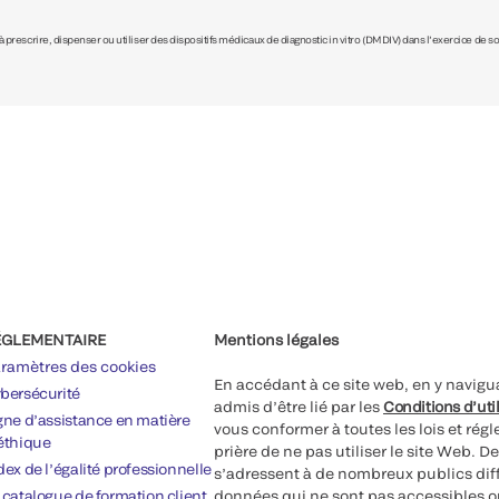
prescrire, dispenser ou utiliser des dispositifs médicaux de diagnostic in vitro (DMDIV) dans l’exercice de son
ÉGLEMENTAIRE
Mentions légales
ramètres des cookies
En accédant à ce site web, en y navigua
bersécurité
admis d’être lié par les
Conditions d’uti
gne d’assistance en matière
vous conformer à toutes les lois et ré
éthique
prière de ne pas utiliser le site Web. D
dex de l’égalité professionnelle
s’adressent à de nombreux publics diff
 catalogue de formation client
données qui ne sont pas accessibles ou