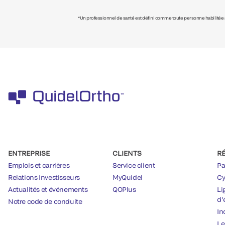
*Un professionnel de santé est défini comme toute personne habilitée à 
ENTREPRISE
CLIENTS
R
Emplois et carrières
Service client
Pa
Relations Investisseurs
MyQuidel
Cy
Actualités et événements
QOPlus
Li
d’
Notre code de conduite
In
Le