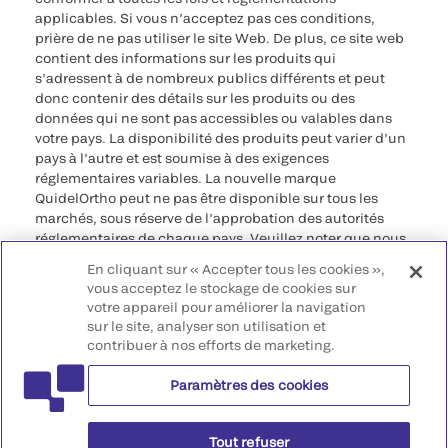
applicables. Si vous n’acceptez pas ces conditions,
prière de ne pas utiliser le site Web. De plus, ce site web
contient des informations sur les produits qui
s’adressent à de nombreux publics différents et peut
donc contenir des détails sur les produits ou des
données qui ne sont pas accessibles ou valables dans
votre pays. La disponibilité des produits peut varier d’un
pays à l’autre et est soumise à des exigences
réglementaires variables. La nouvelle marque
QuidelOrtho peut ne pas être disponible sur tous les
marchés, sous réserve de l’approbation des autorités
réglementaires de chaque pays. Veuillez noter que nous
déclinons toute responsabilité quant à votre accès à ces
En cliquant sur « Accepter tous les cookies »,
informations qui risquent de ne pas être conformes à
vous acceptez le stockage de cookies sur
toute procédure légale, réglementation, enregistrement
votre appareil pour améliorer la navigation
ou usage dans votre pays d’origine.
sur le site, analyser son utilisation et
contribuer à nos efforts de marketing.
©2026 QuidelOrtho Corporation. Tous droits réservés.
Paramètres des cookies
QuidelOrtho Corporation
9975 Summers Ridge Road, San Diego, CA 92121, USA
Tout refuser