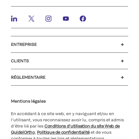
ENTREPRISE
Emplois et carrières
Relations Investisseurs
Actualités et événements
Notre code de conduite
CLIENTS
Service client
MyQuidel
QOPlus
RÉGLEMENTAIRE
Paramètres des cookies
Cybersécurité
Ligne d’assistance en matière d’éthique
Index de l’égalité professionnelle
Le catalogue de formation client 2026
Certificat Qualiopi
Mentions légales
En accédant à ce site web, en y naviguant et/ou en
l’utilisant, vous reconnaissez avoir lu, compris et admis
d’être lié par les
Conditions d’utilisation du site Web de
QuidelOrtho
,
Politique de confidentialité
et de vous
conformer à toutes les lois et réglementations