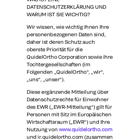
DATENSCHUTZERKLÄRUNG UND
WARUM IST SIE WICHTIG?
Wir wissen, wie wichtig Ihnen Ihre
personenbezogenen Daten sind,
daher ist deren Schutz auch
oberste Priorität für die
QuidelOrtho Corporation sowie ihre
Tochtergesellschaften (im
Folgenden „
QuidelOrtho
“, „
wir
“,
„
uns
“, „
unser
“).
Diese ergänzende Mitteilung über
Datenschutzrechte für Einwohner
des EWR („EWR-Mitteilung“) gilt für
Personen mit Sitz im Europäischen
Wirtschaftsraum („EWR“) und Ihre
Nutzung von
www.quidelortho.com
und ir.quidelortho.com (zusammen