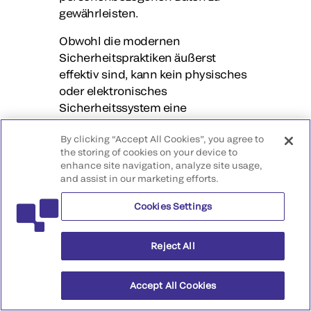
gewährleisten.
Obwohl die modernen
Sicherheitspraktiken äußerst
effektiv sind, kann kein physisches
oder elektronisches
Sicherheitssystem eine
vollständige Sicherheit garantieren.
By clicking “Accept All Cookies”, you agree to
Auch die Übertragung von
the storing of cookies on your device to
Informationen über das Internet ist
enhance site navigation, analyze site usage,
nicht vollkommen sicher. Wir
and assist in our marketing efforts.
können weder die vollständige
Sicherheit der Dienste von
Cookies Settings
QuidelOrtho garantieren, noch
können wir garantieren, dass von
Reject All
Ihnen bereitgestellte Informationen
nicht abgefangen werden, während
Accept All Cookies
sie über das Internet an uns
übermittelt werden.