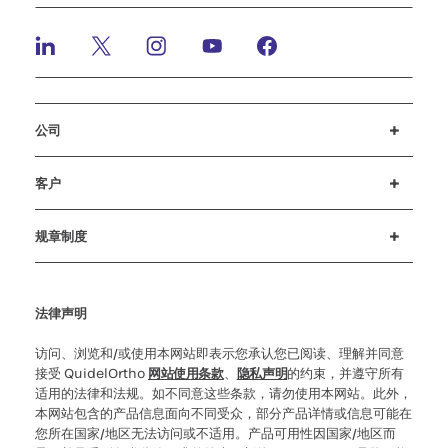
公司
招贤纳士
投资者
新闻与活动
公司行为准则
客户
客户支持
MyQuidel
QOPlus
赔偿
规章制度
Cookie 设置
网络安全
道德热线
法律声明
访问、浏览和/或使用本网站即表示您承认您已阅读、理解并同意
接受 QuidelOrtho
网站使用条款
、
隐私声明
的约束，并遵守所有
适用的法律和法规。如不同意这些条款，请勿使用本网站。此外，
本网站包含的产品信息面向不同受众，部分产品详情或信息可能在
您所在国家/地区无法访问或不适用。产品可用性因国家/地区而