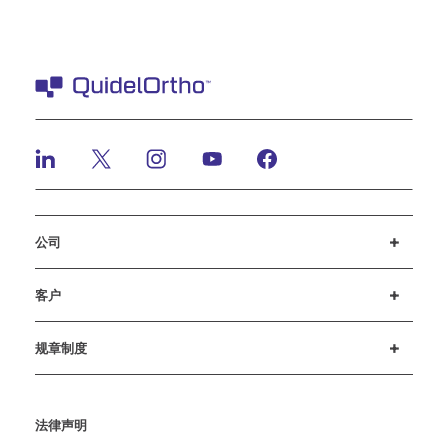
公司
招贤纳士
投资者
新闻与活动
公司行为准则
客户
客户支持
MyQuidel
QOPlus
赔偿
规章制度
Cookie 设置
网络安全
道德热线
法律声明