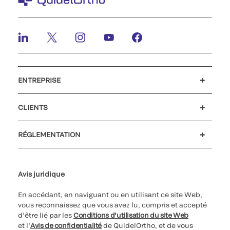
ENTREPRISE
Carrières
Investisseurs
Actualités et événements
Notre code de conduite
CLIENTS
Soutien à la clientèle
MyQuidel
QOPlus
Remboursement
RÉGLEMENTATION
Paramètres des cookies
Cybersécurité
Ligne d’assistance en matière d’éthique
Avis juridique
En accédant, en naviguant ou en utilisant ce site Web,
vous reconnaissez que vous avez lu, compris et accepté
d’être lié par les
Conditions d’utilisation du site Web
et l’
Avis de confidentialité
de QuidelOrtho, et de vous