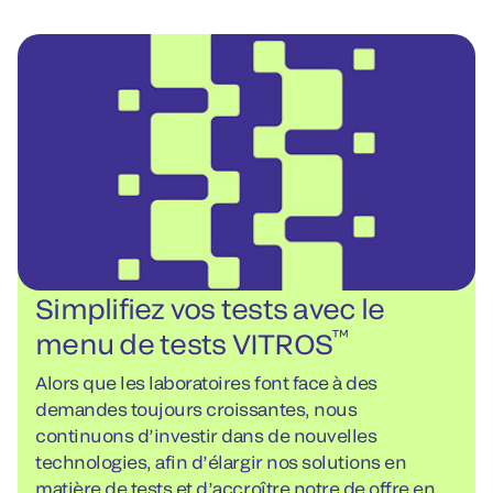
Simplifiez vos tests avec le
™
menu de tests VITROS
Alors que les laboratoires font face à des
demandes toujours croissantes, nous
continuons d’investir dans de nouvelles
technologies, afin d’élargir nos solutions en
matière de tests et d’accroître notre de offre en