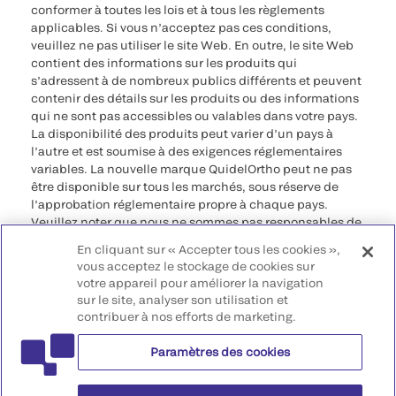
conformer à toutes les lois et à tous les règlements
applicables. Si vous n’acceptez pas ces conditions,
veuillez ne pas utiliser le site Web. En outre, le site Web
contient des informations sur les produits qui
s’adressent à de nombreux publics différents et peuvent
contenir des détails sur les produits ou des informations
qui ne sont pas accessibles ou valables dans votre pays.
La disponibilité des produits peut varier d’un pays à
l’autre et est soumise à des exigences réglementaires
variables. La nouvelle marque QuidelOrtho peut ne pas
être disponible sur tous les marchés, sous réserve de
l’approbation réglementaire propre à chaque pays.
Veuillez noter que nous ne sommes pas responsables de
votre accès à ces informations qui peuvent ne pas être
En cliquant sur « Accepter tous les cookies »,
conformes à une procédure légale, à une
vous acceptez le stockage de cookies sur
réglementation, à un enregistrement ou à un usage dans
votre appareil pour améliorer la navigation
votre pays d’origine.
sur le site, analyser son utilisation et
contribuer à nos efforts de marketing.
©2026 QuidelOrtho Corporation. Tous droits réservés.
Paramètres des cookies
QuidelOrtho Corporation
9975 Summers Ridge Road, San Diego, CA 92121, USA