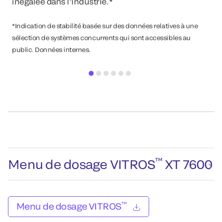
inégalée dans l’industrie.*
*Indication de stabilité basée sur des données relatives à une
*Do
sélection de systèmes concurrents qui sont accessibles au
public. Données internes.
™
Menu de dosage VITROS
XT 7600
™
Menu de dosage VITROS