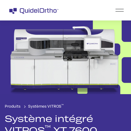
™
Produits
Systèmes VITROS
Système intégré
™
VITROS
XT 7600