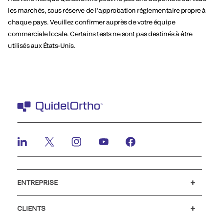
les marchés, sous réserve de l’approbation réglementaire propre à
chaque pays. Veuillez confirmer auprès de votre équipe
commerciale locale. Certains tests ne sont pas destinés à être
utilisés aux États-Unis.
ENTREPRISE
Carrières
Investisseurs
Actualités et événements
Notre code de conduite
CLIENTS