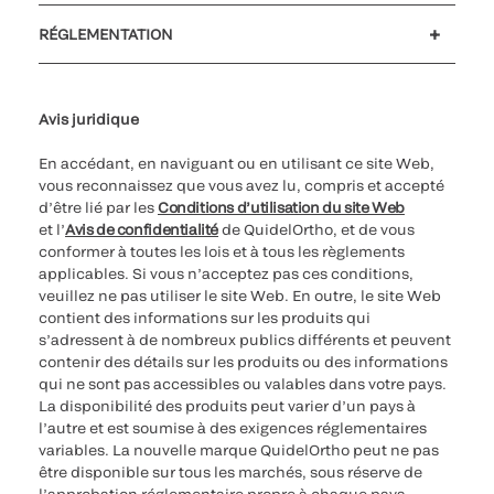
Soutien à la clientèle
MyQuidel
QOPlus
Remboursement
RÉGLEMENTATION
Paramètres des cookies
Cybersécurité
Ligne d’assistance en matière d’éthique
Avis juridique
En accédant, en naviguant ou en utilisant ce site Web,
vous reconnaissez que vous avez lu, compris et accepté
d’être lié par les
Conditions d’utilisation du site Web
et l’
Avis de confidentialité
de QuidelOrtho, et de vous
conformer à toutes les lois et à tous les règlements
applicables. Si vous n’acceptez pas ces conditions,
veuillez ne pas utiliser le site Web. En outre, le site Web
contient des informations sur les produits qui
s’adressent à de nombreux publics différents et peuvent
contenir des détails sur les produits ou des informations
qui ne sont pas accessibles ou valables dans votre pays.
La disponibilité des produits peut varier d’un pays à
l’autre et est soumise à des exigences réglementaires
variables. La nouvelle marque QuidelOrtho peut ne pas
être disponible sur tous les marchés, sous réserve de