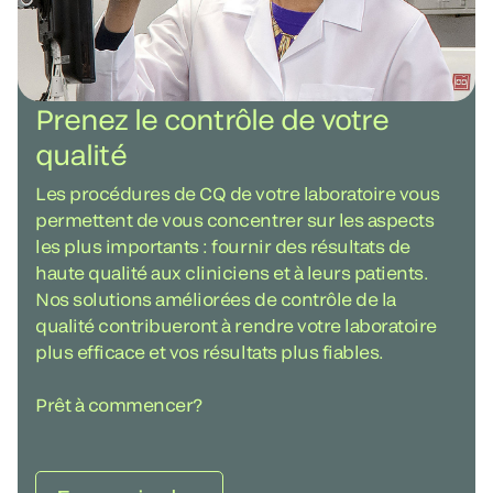
Prenez le contrôle de votre
qualité
Les procédures de CQ de votre laboratoire vous
permettent de vous concentrer sur les aspects
les plus importants : fournir des résultats de
haute qualité aux cliniciens et à leurs patients.
Nos solutions améliorées de contrôle de la
qualité contribueront à rendre votre laboratoire
plus efficace et vos résultats plus fiables.
Prêt à commencer?