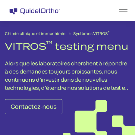
™
Chimie clinique et immochimie
Systèmes VITROS
™
VITROS
testing menu
Alors que les laboratoires cherchent à répondre
à des demandes toujours croissantes, nous
continuons d’investir dans de nouvelles
technologies, d’étendre nos solutions de test et
de développer et de mettre à jour notre large
gamme de dosages.
Contactez-nous