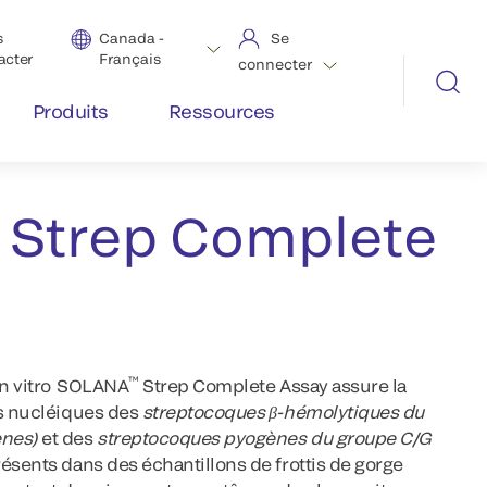
s
Canada -
Se
acter
Français
connecter
Produits
Ressources
 Platform
Strep Complete
™
 in vitro SOLANA
Strep Complete Assay assure la
es nucléiques des
streptocoques β-hémolytiques du
enes)
et des
streptocoques pyogènes du groupe C/G
résents dans des échantillons de frottis de gorge