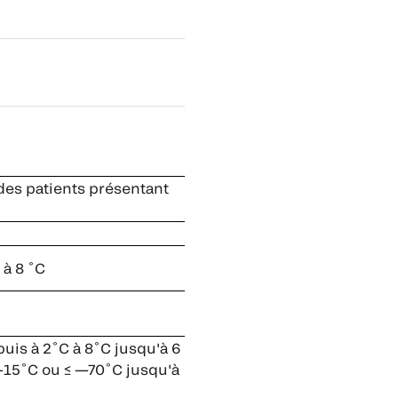
 des patients présentant
 à 8 ˚C
is à 2˚C à 8˚C jusqu'à 6
 —15˚C ou ≤ —70˚C jusqu'à