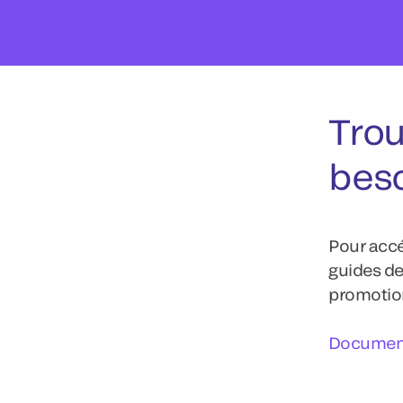
Trou
bes
Pour accé
guides de
promotion
Document