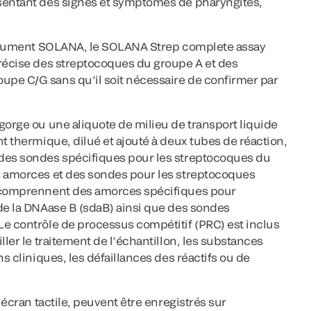
sentant des signes et symptômes de pharyngites,
nstrument SOLANA, le SOLANA Strep complete assay
précise des streptocoques du groupe A et des
pe C/G sans qu’il soit nécessaire de confirmer par
gorge ou une aliquote de milieu de transport liquide
nt thermique, dilué et ajouté à deux tubes de réaction,
 des sondes spécifiques pour les streptocoques du
s amorces et des sondes pour les streptocoques
A comprennent des amorces spécifiques pour
 de la DNAase B (sdaB) ainsi que des sondes
Le contrôle de processus compétitif (PRC) est inclus
ller le traitement de l’échantillon, les substances
ns cliniques, les défaillances des réactifs ou de
l’écran tactile, peuvent être enregistrés sur