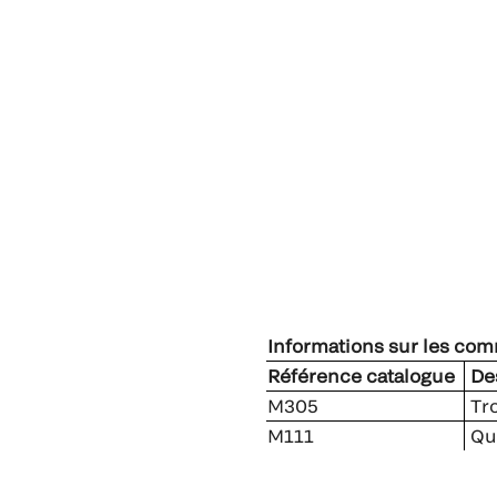
Informations sur les co
Référence catalogue
Des
M305
Tro
M111
Qui