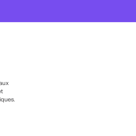
 aux
et
iques.