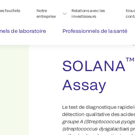
s feuillets
Notre
Relations avec les
Nou
entreprise
investisseurs
cont
nels de laboratoire
Professionnels de la santé
™
SOLANA
Molecular Testing
™
SOLANA
Assay
Le test de diagnostique rapide
détection qualitative des acid
groupe A (Streptococcus pyog
(streptococcus dysgalactiae
) p