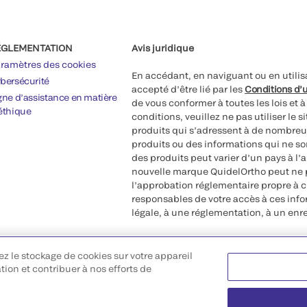
ÉGLEMENTATION
Avis juridique
ramètres des cookies
En accédant, en naviguant ou en utilis
bersécurité
accepté d’être lié par les
Conditions d’u
gne d’assistance en matière
de vous conformer à toutes les lois et 
éthique
conditions, veuillez ne pas utiliser le 
produits qui s’adressent à de nombreux
produits ou des informations qui ne so
des produits peut varier d’un pays à l’
nouvelle marque QuidelOrtho peut ne p
l’approbation réglementaire propre à 
responsables de votre accès à ces inf
légale, à une réglementation, à un enr
©2026 QuidelOrtho Corporation. Tous d
ez le stockage de cookies sur votre appareil
QuidelOrtho Corporation
ation et contribuer à nos efforts de
9975 Summers Ridge Road, San Diego,