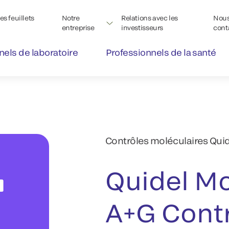
s feuillets
Notre
Relations avec les
Nou
entreprise
investisseurs
cont
nels de laboratoire
Professionnels de la santé
Contrôles moléculaires Quid
Quidel Mo
A+G Contr