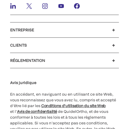
ENTREPRISE
Carrières
Investisseurs
Actualités et événements
Notre code de conduite
CLIENTS
Soutien à la clientèle
MyQuidel
QOPlus
Remboursement
RÉGLEMENTATION
Paramètres des cookies
Cybersécurité
Ligne d’assistance en matière d’éthique
Avis juridique
En accédant, en naviguant ou en utilisant ce site Web,
vous reconnaissez que vous avez lu, compris et accepté
d’être lié par les
Conditions d’utilisation du site Web
et l’
Avis de confidentialité
de QuidelOrtho, et de vous
conformer à toutes les lois et à tous les règlements
applicables. Si vous n’acceptez pas ces conditions,
veuillez ne pas utiliser le site Web. En outre, le site Web