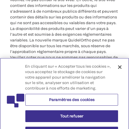
contient des informations sur les produits qui
s’adressent à de nombreux publics différents et peuvent
contenir des détails sur les produits ou des informations
qui ne sont pas accessibles ou valables dans votre pays.
La disponibilité des produits peut varier d’un pays à
l’autre et est soumise à des exigences réglementaires
variables. La nouvelle marque QuidelOrtho peut ne pas
être disponible sur tous les marchés, sous réserve de
l’approbation réglementaire propre à chaque pays.
Veuillez noter que nous ne sommes pas responsables de
votre accès à ces informations qui peuvent ne pas être
En cliquant sur « Accepter tous les cookies »,
conformes à une procédure légale, à une
vous acceptez le stockage de cookies sur
réglementation, à un enregistrement ou à un usage dans
votre appareil pour améliorer la navigation
votre pays d’origine.
sur le site, analyser son utilisation et
contribuer à nos efforts de marketing.
©2026 QuidelOrtho Corporation. Tous droits réservés.
Paramètres des cookies
QuidelOrtho Corporation
9975 Summers Ridge Road, San Diego, CA 92121, USA
Tout refuser