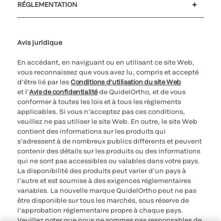
RÉGLEMENTATION
Paramètres des cookies
Cybersécurité
Ligne d’assistance en matière d’éthique
Avis juridique
En accédant, en naviguant ou en utilisant ce site Web,
vous reconnaissez que vous avez lu, compris et accepté
d’être lié par les
Conditions d’utilisation du site Web
et l’
Avis de confidentialité
de QuidelOrtho, et de vous
conformer à toutes les lois et à tous les règlements
applicables. Si vous n’acceptez pas ces conditions,
veuillez ne pas utiliser le site Web. En outre, le site Web
contient des informations sur les produits qui
s’adressent à de nombreux publics différents et peuvent
contenir des détails sur les produits ou des informations
qui ne sont pas accessibles ou valables dans votre pays.
La disponibilité des produits peut varier d’un pays à
l’autre et est soumise à des exigences réglementaires
variables. La nouvelle marque QuidelOrtho peut ne pas
être disponible sur tous les marchés, sous réserve de
l’approbation réglementaire propre à chaque pays.
Veuillez noter que nous ne sommes pas responsables de