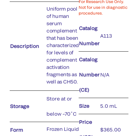
For Research Use Only.
Not for use in diagnostic
Uniform pool
procedures.
of human
serum
Catalog
complement
A113
that has been
Number
characterized
Description
for levels of
Catalog
complement
activation
fragments as
Number
N/A
well as CH50.
(CE)
Store at or
Size
5.0 mL
Storage
below –70˚C
Price
Frozen Liquid
$365.00
Form