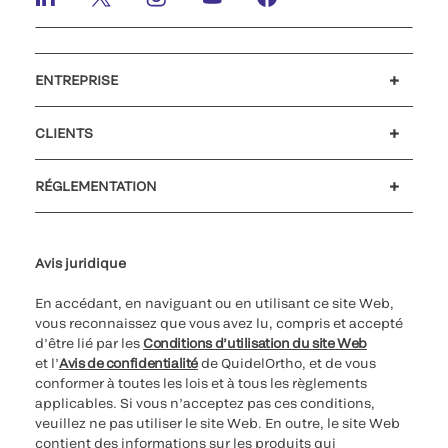
ENTREPRISE
Carrières
Investisseurs
Actualités et événements
Notre code de conduite
CLIENTS
Soutien à la clientèle
MyQuidel
QOPlus
Remboursement
RÉGLEMENTATION
Paramètres des cookies
Cybersécurité
Ligne d’assistance en matière d’éthique
Avis juridique
En accédant, en naviguant ou en utilisant ce site Web,
vous reconnaissez que vous avez lu, compris et accepté
d’être lié par les
Conditions d’utilisation du site Web
et l’
Avis de confidentialité
de QuidelOrtho, et de vous
conformer à toutes les lois et à tous les règlements
applicables. Si vous n’acceptez pas ces conditions,
veuillez ne pas utiliser le site Web. En outre, le site Web
contient des informations sur les produits qui