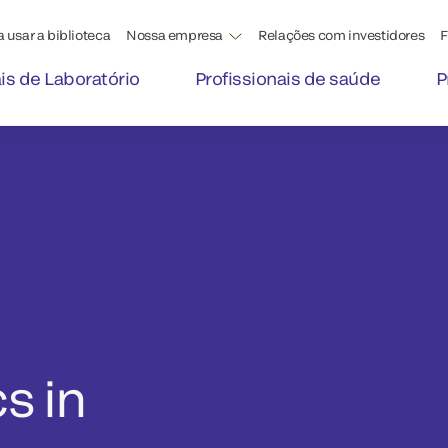
 usar a biblioteca
Nossa empresa
Relações com investidores
F
ais de Laboratório
Profissionais de saúde
P
s in