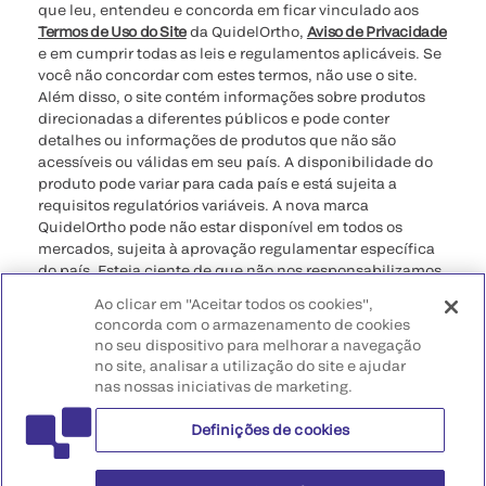
que leu, entendeu e concorda em ficar vinculado aos
Termos de Uso do Site
da QuidelOrtho,
Aviso de Privacidade
e em cumprir todas as leis e regulamentos aplicáveis. Se
você não concordar com estes termos, não use o site.
Além disso, o site contém informações sobre produtos
direcionadas a diferentes públicos e pode conter
detalhes ou informações de produtos que não são
acessíveis ou válidas em seu país. A disponibilidade do
produto pode variar para cada país e está sujeita a
requisitos regulatórios variáveis. A nova marca
QuidelOrtho pode não estar disponível em todos os
mercados, sujeita à aprovação regulamentar específica
do país. Esteja ciente de que não nos responsabilizamos
pelo seu acesso a essas informações que podem não
Ao clicar em "Aceitar todos os cookies",
estar em conformidade com qualquer processo legal,
concorda com o armazenamento de cookies
regulamento, registro ou uso no seu país de origem.
no seu dispositivo para melhorar a navegação
no site, analisar a utilização do site e ajudar
©2026 QuidelOrtho Corporation. Todos os direitos
nas nossas iniciativas de marketing.
reservados.
Definições de cookies
QuidelOrtho Corporation
9975 Summers Ridge Road, San Diego, CA 92121, USA