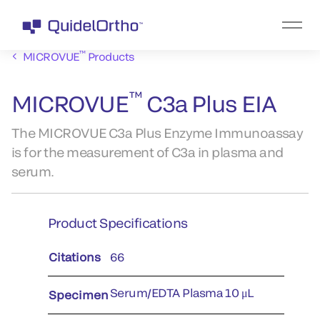
™
MICROVUE
Products
™
MICROVUE
C3a Plus EIA
The MICROVUE C3a Plus Enzyme Immunoassay
is for the measurement of C3a in plasma and
serum.
Product Specifications
Citations
66
Serum/EDTA Plasma 10 μL
Specimen