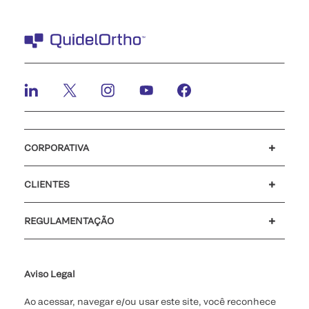
CORPORATIVA
Carreiras
Investidores
Mídia
Nosso código de conduta
CLIENTES
Suporte para o cliente
MyQuidel
QOPlus
Reembolso
REGULAMENTAÇÃO
Definições de cookies
Cibersegurança
Linha Direta da Ética
Relatório de Transparência Salarial - Lei nº 14.611/2023 - 1º
semestre de 2026
Aviso Legal
Ao acessar, navegar e/ou usar este site, você reconhece