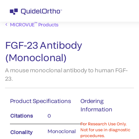
™
MICROVUE
Products
FGF-23 Antibody
(Monoclonal)
A mouse monoclonal antibody to human FGF-
23.
Product Specifications
Ordering
Information
Citations
0
For Research Use Only.
Not for use in diagnostic
Monoclonal
Clonality
procedures.