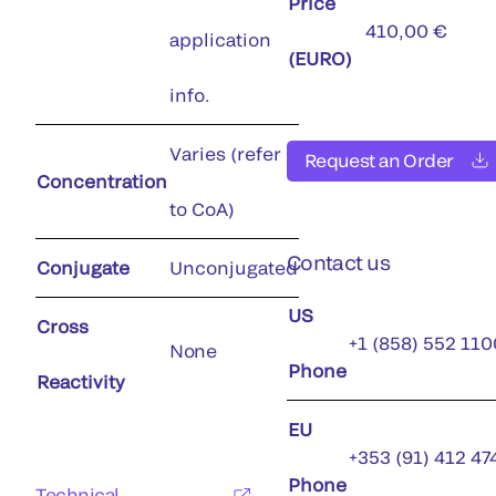
Price
410,00 €
application
(EURO)
info.
Varies (refer
Request an Order
Concentration
to CoA)
Contact us
Conjugate
Unconjugated
US
Cross
+1 (858) 552 110
None
Phone
Reactivity
EU
+353 (91) 412 47
Phone
Technical