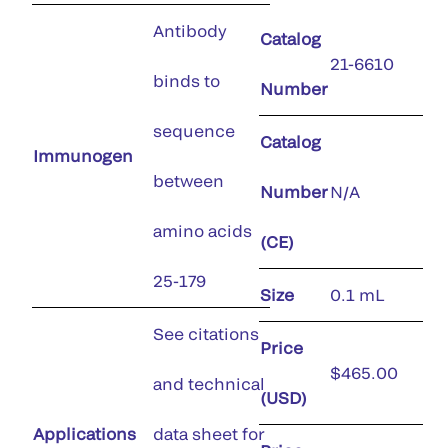
Antibody
Catalog
21-6610
binds to
Number
sequence
Catalog
Immunogen
between
Number
N/A
amino acids
(CE)
25-179
Size
0.1 mL
See citations
Price
$465.00
and technical
(USD)
Applications
data sheet for