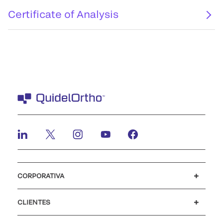
Certificate of Analysis
CORPORATIVA
Carreiras
Investidores
Mídia
Nosso código de conduta
CLIENTES
Suporte para o cliente
MyQuidel
QOPlus
Reembolso