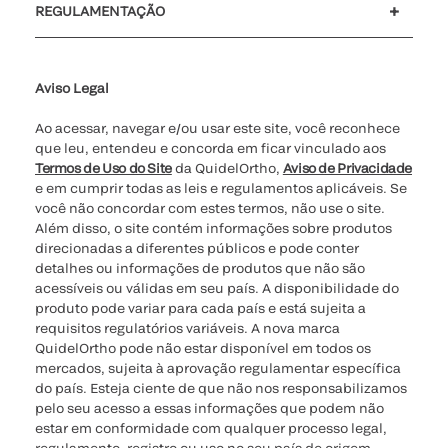
REGULAMENTAÇÃO
Definições de cookies
Cibersegurança
Linha Direta da Ética
Relatório de Transparência Salarial - Lei nº 14.611/2023 - 1º
semestre de 2026
Aviso Legal
Ao acessar, navegar e/ou usar este site, você reconhece
que leu, entendeu e concorda em ficar vinculado aos
Termos de Uso do Site
da QuidelOrtho,
Aviso de Privacidade
e em cumprir todas as leis e regulamentos aplicáveis. Se
você não concordar com estes termos, não use o site.
Além disso, o site contém informações sobre produtos
direcionadas a diferentes públicos e pode conter
detalhes ou informações de produtos que não são
acessíveis ou válidas em seu país. A disponibilidade do
produto pode variar para cada país e está sujeita a
requisitos regulatórios variáveis. A nova marca
QuidelOrtho pode não estar disponível em todos os
mercados, sujeita à aprovação regulamentar específica
do país. Esteja ciente de que não nos responsabilizamos
pelo seu acesso a essas informações que podem não
estar em conformidade com qualquer processo legal,