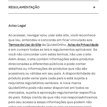
Suporte para o cliente
MyQuidel
QOPlus
Reembolso
REGULAMENTAÇÃO
Definições de cookies
Cibersegurança
Linha Direta da Ética
Relatório de Transparência Salarial - Lei nº 14.611/2023 - 1º
semestre de 2026
Aviso Legal
Ao acessar, navegar e/ou usar este site, você reconhece
que leu, entendeu e concorda em ficar vinculado aos
Termos de Uso do Site
da QuidelOrtho,
Aviso de Privacidade
e em cumprir todas as leis e regulamentos aplicáveis. Se
você não concordar com estes termos, não use o site.
Além disso, o site contém informações sobre produtos
direcionadas a diferentes públicos e pode conter
detalhes ou informações de produtos que não são
acessíveis ou válidas em seu país. A disponibilidade do
produto pode variar para cada país e está sujeita a
requisitos regulatórios variáveis. A nova marca
QuidelOrtho pode não estar disponível em todos os
mercados, sujeita à aprovação regulamentar específica
do país. Esteja ciente de que não nos responsabilizamos
pelo seu acesso a essas informações que podem não
estar em conformidade com qualquer processo legal,