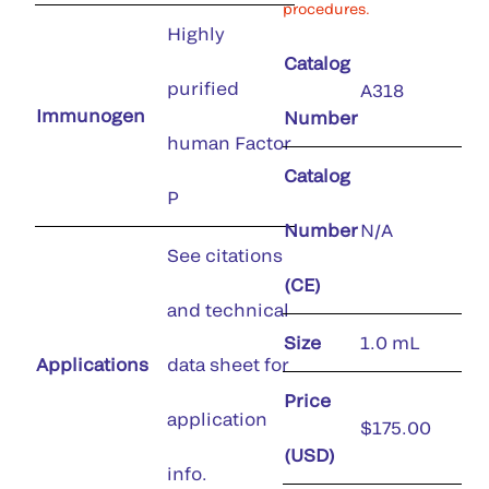
procedures.
Highly
Catalog
purified
A318
Immunogen
Number
human Factor
Catalog
P
Number
N/A
See citations
(CE)
and technical
Size
1.0 mL
Applications
data sheet for
Price
application
$175.00
(USD)
info.