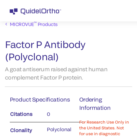
™
MICROVUE
Products
Factor P Antibody
(Polyclonal)
A goat antiserum raised against human
complement Factor P protein.
Product Specifications
Ordering
Information
Citations
0
For Research Use Only in
the United States. Not
Polyclonal
Clonality
for use in diagnostic