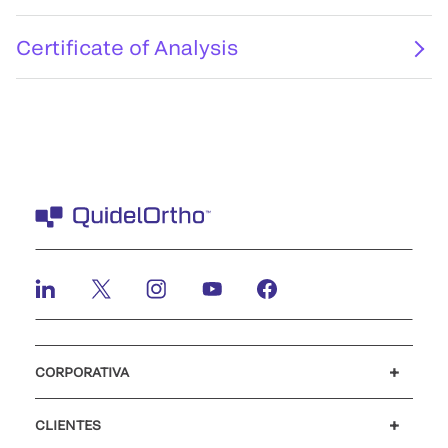
Certificate of Analysis
CORPORATIVA
Carreiras
Investidores
Mídia
Nosso código de conduta
CLIENTES