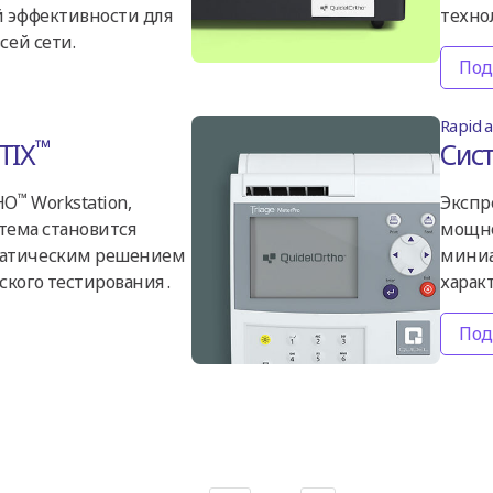
й эффективности для
техно
сей сети.
Под
Rapid 
™
TIX
Сис
™
HO
Workstation,
Экспр
стема становится
мощно
атическим решением
миниа
кого тестирования .
харак
Под