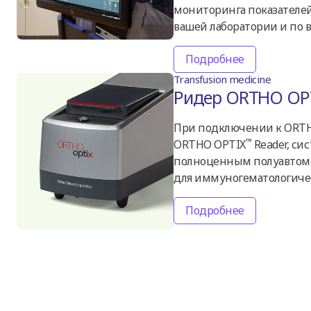
мониторинга показателе
вашей лаборатории и по в
Подробнее
Transfusion medicine
Ридер ORTHO OP
При подключении к ORT
™
ORTHO OPTIX
Reader, си
полноценным полуавтом
для иммуногематологичес
Подробнее