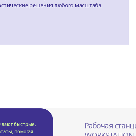
остические решения любого масштаба.
Рабочая стан
ивают быстрые,
таты, помогая
WORKSTATION