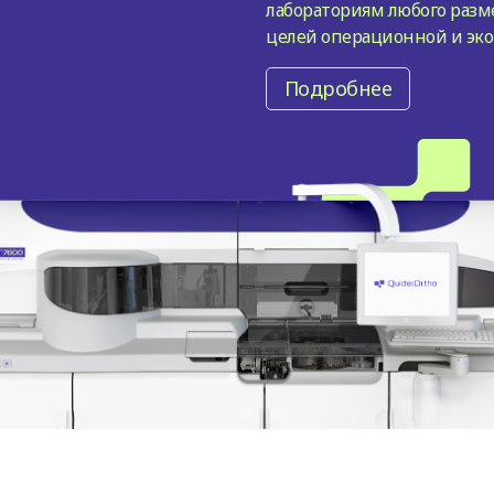
лабораториям любого разм
целей операционной и эк
эффективности — сегодня 
Подробнее
Усильте свою лаборатори
встроенного интеллекта и
наших систем VITROS, раз
того, чтобы сделать боль
затратами.