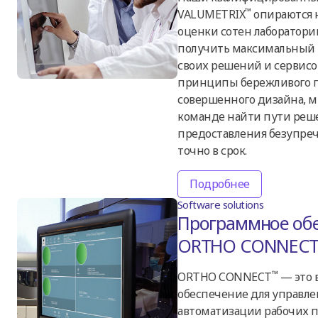
™
VALUMETRIX
опираются 
оценки сотен лаборатори
получить максимальный р
своих решений и сервисо
принципы бережливого п
совершенного дизайна, 
команде найти пути реш
предоставления безупреч
точно в срок.
Подробнее
Software solutions
Программное обе
ORTHO CONNEC
™
ORTHO CONNECT
— это 
обеспечение для управле
автоматизации рабочих п