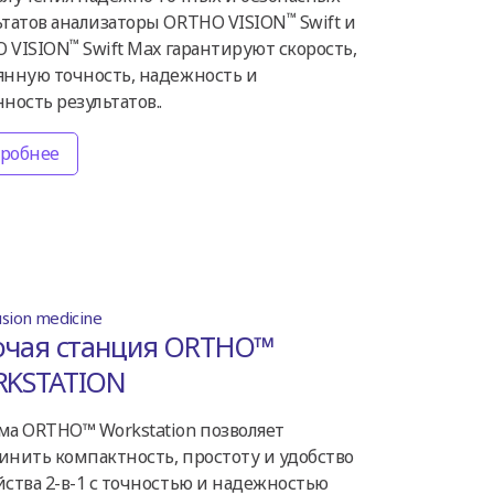
™
ьтатов анализаторы ORTHO VISION
Swift и
™
 VISION
Swift Max гарантируют скорость,
янную точность, надежность и
ность результатов..
робнее
usion medicine
очая станция ORTHO™
KSTATION
ма ORTHO™ Workstation позволяет
инить компактность, простоту и удобство
йства 2-в-1 с точностью и надежностью