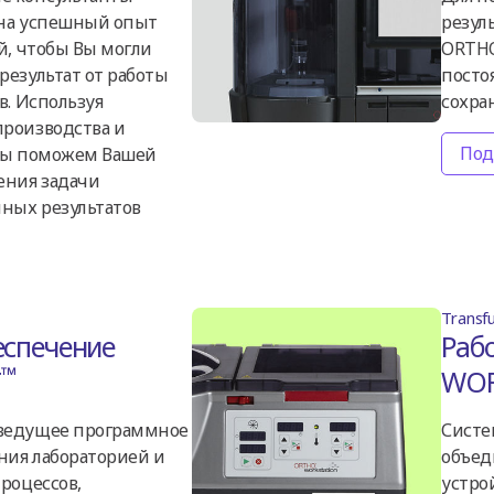
на успешный опыт
резул
й, чтобы Вы могли
ORTHO
езультат от работы
посто
в. Используя
сохран
роизводства и
Под
мы поможем Вашей
ения задачи
ных результатов
Transf
спечение
Раб
™
T
WOR
ведущее программное
Систе
ния лабораторией и
объед
роцессов,
устро