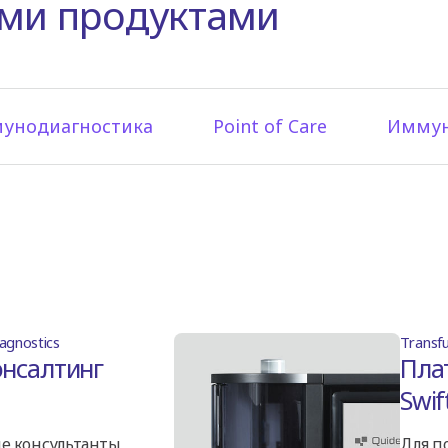
ими продуктами
мунодиагностика
Point of Care
Иммун
agnostics
Transf
нсалтинг
Пла
Swif
е консультанты
Для п