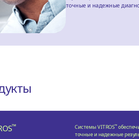
точные и надежные диагн
дукты
™
ROS
™
Системы VITROS
обеспеч
точные и надежные резуль