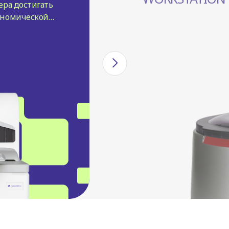
ера достигать
ономической
и в будущем.
ю с помощью
 эффективности
работанных для
ше с меньшими