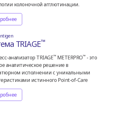
логии колоночной агглютинации.
робнее
antigen
™
тема TRIAGE
™
™
есс-анализатор TRIAGE
METERPRO
- это
е аналитическое решение в
тюрном исполнении с уникальными
теристиками истинного Point-of-Care
робнее