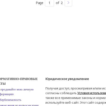
Page
1
of
2
Юридическое уведомление
ОРМАТИВНО-ПРАВОВЫЕ
КТЫ
Получая доступ, просматривая и/или ис
 продавайте мою личную
согласны соблюдать
Условия использова
формацию
также все применимые законы и нормати
бербезопасность
используйте веб-сайт. Этот сайт соде
рячая линия по вопросам этики