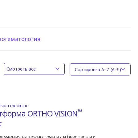
огематология
Смотреть все
usion medicine
™
тформа ORTHO VISION
t
олучения надежно точных и безопасных