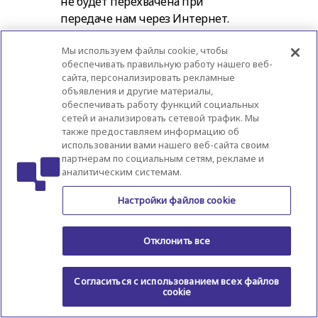
не будет перехвачена при
передаче нам через Интернет.
Хотя мы сделаем все возможное для
Мы используем файлы cookie, чтобы
защиты вашей личной
обеспечивать правильную работу нашего веб-
сайта, персонализировать рекламные
информации, мы не можем
объявления и другие материалы,
гарантировать безопасность вашей
обеспечивать работу функций социальных
личной информации, переданной
сетей и анализировать сетевой трафик. Мы
нам. Любая передача данных
также предоставляем информацию об
использовании вами нашего веб-сайта своим
осуществляется на ваш страх и риск.
партнерам по социальным сетям, рекламе и
Как только мы получаем вашу
аналитическим системам.
личную информацию, мы
используем соответствующие
Настройки файлов cookie
меры безопасности для
предотвращения
Отклонить все
несанкционированного доступа к
ней.
Согласиться с использованием всех файлов
cookie
9. ПЕРЕДАЧА ВАШЕЙ
ИНФОРМАЦИИ ЗА ПРЕДЕЛЫ