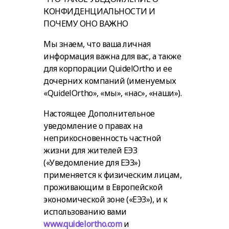
КОНФИДЕНЦИАЛЬНОСТИ И
ПОЧЕМУ ОНО ВАЖНО
Мы знаем, что ваша личная
информация важна для вас, а также
для корпорации QuidelOrtho и ее
дочерних компаний (именуемых
«
QuidelOrtho
», «
мы
», «
нас
», «
наши
»).
Настоящее Дополнительное
уведомление о правах на
неприкосновенность частной
жизни для жителей ЕЭЗ
(«Уведомление для ЕЭЗ»)
применяется к физическим лицам,
проживающим в Европейской
экономической зоне («ЕЭЗ»), и к
использованию вами
www.quidelortho.com
и