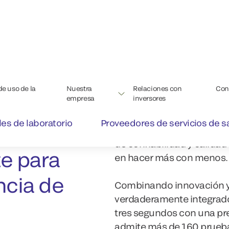
alidad, lo que permite soluciones de automatización escalab
icamente para determinados sistemas de la competencia. 
 volumen
Cuando se enfrenta a vol
su laboratorio necesita un
diseñada
Nuestro emblemático Si
de confiabilidad y calidad
e para
en hacer más con menos.
ncia de
Combinando innovación y 
verdaderamente integrad
tres segundos con una pre
admite más de 160 prueba