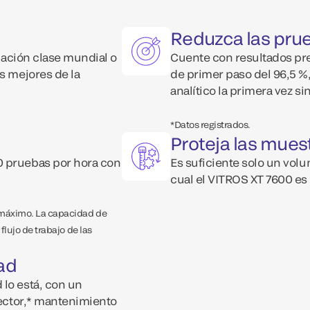
Reduzca las pru
nación clase mundial o
Cuente con resultados pr
s mejores de la
de primer paso del 96,5 
analítico la primera vez si
*Datos registrados.
Proteja las mues
0 pruebas por hora con
Es suficiente solo un volu
cual el VITROS XT 7600 e
 máximo. La capacidad de
lujo de trabajo de las
dad
 lo está, con un
sector,* mantenimiento