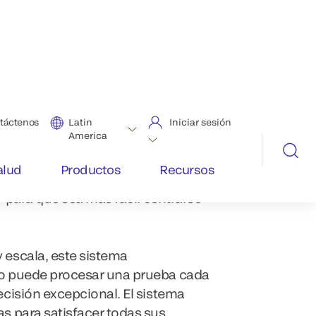
les que agilizan su flujo de trabajo. *Declaración de
Datos registrados
úmenes más altos y menos recursos,
a forma más inteligente de trabajar.
™
stema VITROS
ofrece el mayor nivel
* para que sea más fácil centrarse
escala, este sistema
o puede procesar una prueba cada
cisión excepcional. El sistema
s para satisfacer todas sus