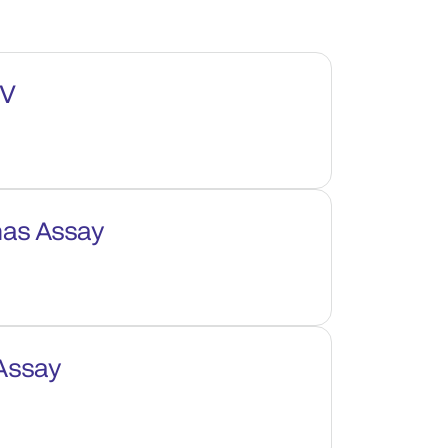
PV
as Assay
 Assay