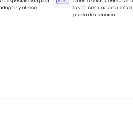
ón especializada para
Nuestro instrumento de la
 adoptar y ofrece
la vez, con una pequeña h
punto de atención.