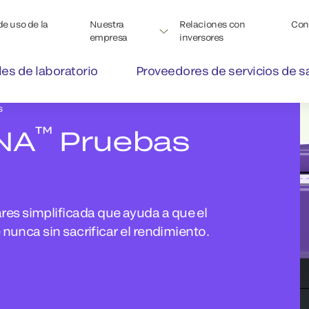
de uso de la
Nuestra
Relaciones con
Con
empresa
inversores
les de laboratorio
Proveedores de servicios de s
s
™
NA
Pruebas
es simplificada que ayuda a que el
 nunca sin sacrificar el rendimiento.