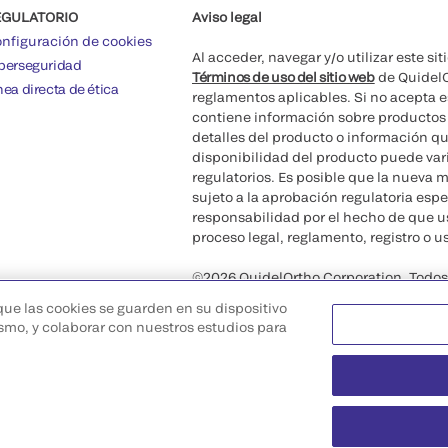
EGULATORIO
Aviso legal
nfiguración de cookies
Al acceder, navegar y/o utilizar este s
berseguridad
Términos de uso del sitio web
de QuidelO
nea directa de ética
reglamentos aplicables. Si no acepta es
contiene información sobre productos 
detalles del producto o información que
disponibilidad del producto puede varia
regulatorios. Es posible que la nueva 
sujeto a la aprobación regulatoria es
responsabilidad por el hecho de que 
proceso legal, reglamento, registro o us
©2026 QuidelOrtho Corporation. Todos 
 que las cookies se guarden en su dispositivo
mismo, y colaborar con nuestros estudios para
QuidelOrtho Corporation
9975 Summers Ridge Road, San Diego,