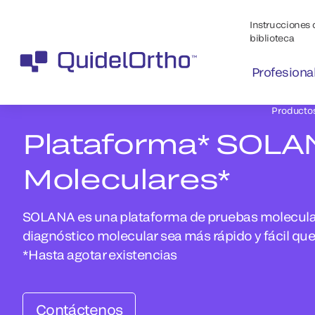
Instrucciones 
biblioteca
Profesiona
Producto
Plataforma* SOLA
Moleculares*
SOLANA es una plataforma de pruebas molecular
diagnóstico molecular sea más rápido y fácil que
*Hasta agotar existencias
Contáctenos