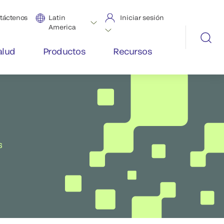
táctenos
Latin
Iniciar sesión
America
alud
Productos
Recursos
s