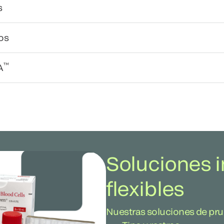
s
os
™
A
Soluciones i
flexibles
Nuestras soluciones de pru