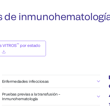
s de inmunohematologí
™
is VITROS
por estado
Enfermedades infecciosas
Pruebas previas a la transfusión –
Inmunohematología