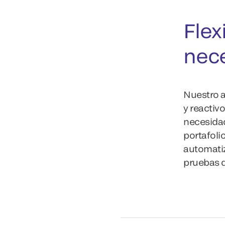
Flex
nec
Nuestro 
y reactiv
necesidad
portafoli
automatiz
pruebas d