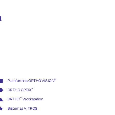
a
™
Plataformas ORTHO VISION
™
ORTHO OPTIX
™
ORTHO
Workstation
Sistemas VITROS