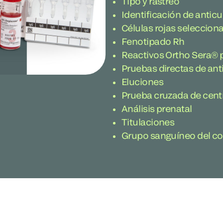
Tipo y rastreo
Identificación de anti
Células rojas seleccion
Fenotipado Rh
Reactivos Ortho Sera® 
Pruebas directas de ant
Eluciones
Prueba cruzada de cent
Análisis prenatal
Titulaciones
Grupo sanguíneo del co