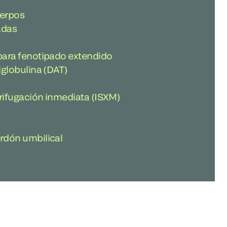
cuerpos
adas
para fenotipado extendido
iglobulina (DAT)
rifugación inmediata (ISXM)
rdón umbilical