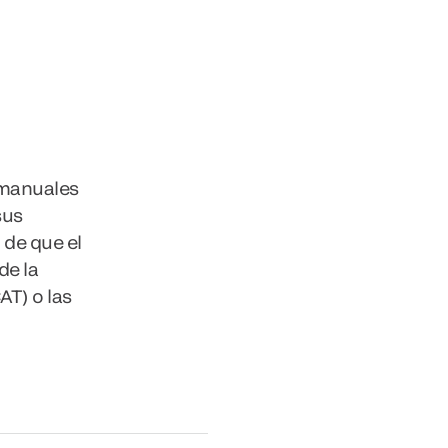
 manuales
sus
 de que el
de la
AT) o las