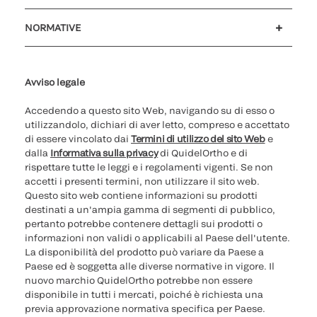
Assistenza clienti
MyQuidel
QOPlus
Rimborso
NORMATIVE
Impostazioni cookie
Sicurezza informatica
Hotline questioni etiche
Parità di genere
Rapporto Trasparenza
Avviso legale
Accedendo a questo sito Web, navigando su di esso o
utilizzandolo, dichiari di aver letto, compreso e accettato
di essere vincolato dai
Termini di utilizzo del sito Web
e
dalla
Informativa sulla privacy
di QuidelOrtho e di
rispettare tutte le leggi e i regolamenti vigenti. Se non
accetti i presenti termini, non utilizzare il sito web.
Questo sito web contiene informazioni su prodotti
destinati a un'ampia gamma di segmenti di pubblico,
pertanto potrebbe contenere dettagli sui prodotti o
informazioni non validi o applicabili al Paese dell'utente.
La disponibilità del prodotto può variare da Paese a
Paese ed è soggetta alle diverse normative in vigore. Il
nuovo marchio QuidelOrtho potrebbe non essere
disponibile in tutti i mercati, poiché è richiesta una
previa approvazione normativa specifica per Paese.