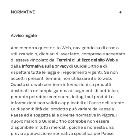
Assistenza clienti
MyQuidel
QOPlus
Rimborso
NORMATIVE
Impostazioni cookie
Sicurezza informatica
Hotline questioni etiche
Parità di genere
Rapporto Trasparenza
Avviso legale
Accedendo a questo sito Web, navigando su di esso o
utilizzandolo, dichiari di aver letto, compreso e accettato
di essere vincolato dai
Termini di utilizzo del sito Web
e
dalla
Informativa sulla privacy
di QuidelOrtho e di
rispettare tutte le leggi e i regolamenti vigenti. Se non
accetti i presenti termini, non utilizzare il sito web.
Questo sito web contiene informazioni su prodotti
destinati a un'ampia gamma di segmenti di pubblico,
pertanto potrebbe contenere dettagli sui prodotti o
informazioni non validi o applicabili al Paese dell'utente.
La disponibilità del prodotto può variare da Paese a
Paese ed è soggetta alle diverse normative in vigore. Il
nuovo marchio QuidelOrtho potrebbe non essere
disponibile in tutti i mercati, poiché è richiesta una
previa approvazione normativa specifica per Paese.