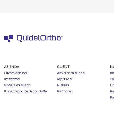
AZIENDA
CLIENTI
N
Lavora con noi
Assistenza clienti
Im
Investitori
MyQuidel
Si
Notizie ed eventi
QOPlus
Ho
Il nostro codice di condotta
Rimborso
Pa
Ra