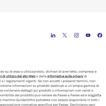
 su di esso o utilizzandolo, dichiari di aver letto, compreso e
i di utilizzo del sito Web
e dalla
Informativa sulla privacy
di
i e i regolamenti vigenti. Se non accetti i presenti termini, non
 contiene informazioni su prodotti destinati a un'ampia gamma di
e contenere dettagli sui prodotti o informazioni non validi o
sponibilità del prodotto può variare da Paese a Paese ed è soggetta
ovo marchio QuidelOrtho potrebbe non essere disponibile in tutti i
 approvazione normativa specifica per Paese. Decliniamo ogni