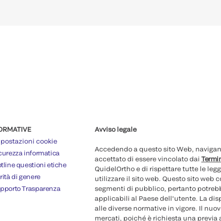
ORMATIVE
Avviso legale
postazioni cookie
Accedendo a questo sito Web, navigando
curezza informatica
accettato di essere vincolato dai
Termin
tline questioni etiche
QuidelOrtho e di rispettare tutte le legg
rità di genere
utilizzare il sito web. Questo sito web
pporto Trasparenza
segmenti di pubblico, pertanto potrebb
applicabili al Paese dell'utente. La di
alle diverse normative in vigore. Il nu
mercati, poiché è richiesta una previa