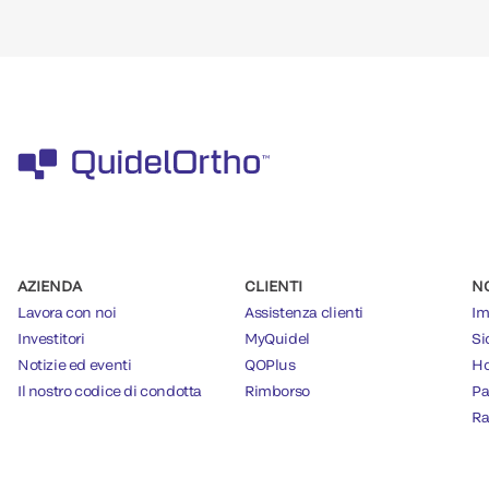
AZIENDA
CLIENTI
N
Lavora con noi
Assistenza clienti
Im
Investitori
MyQuidel
Si
Notizie ed eventi
QOPlus
Ho
Il nostro codice di condotta
Rimborso
Pa
Ra