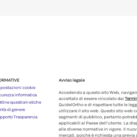
ORMATIVE
Avviso legale
postazioni cookie
Accedendo a questo sito Web, navigando
curezza informatica
accettato di essere vincolato dai
Termin
tline questioni etiche
QuidelOrtho e di rispettare tutte le legg
rità di genere
utilizzare il sito web. Questo sito web
pporto Trasparenza
segmenti di pubblico, pertanto potrebb
applicabili al Paese dell'utente. La di
alle diverse normative in vigore. Il nu
mercati, poiché è richiesta una previa