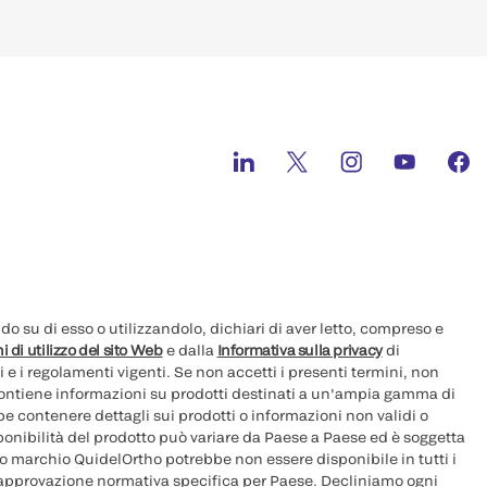
 su di esso o utilizzandolo, dichiari di aver letto, compreso e
i di utilizzo del sito Web
e dalla
Informativa sulla privacy
di
i e i regolamenti vigenti. Se non accetti i presenti termini, non
 contiene informazioni su prodotti destinati a un'ampia gamma di
e contenere dettagli sui prodotti o informazioni non validi o
sponibilità del prodotto può variare da Paese a Paese ed è soggetta
ovo marchio QuidelOrtho potrebbe non essere disponibile in tutti i
 approvazione normativa specifica per Paese. Decliniamo ogni