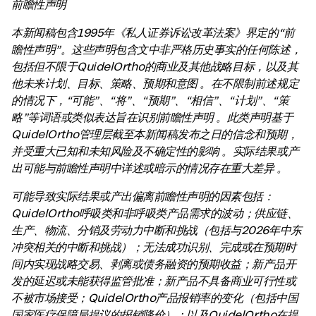
前瞻性声明
本新闻稿包含1995年《私人证券诉讼改革法案》界定的“前
瞻性声明”。这些声明包含文中非严格历史事实的任何陈述，
包括但不限于QuidelOrtho的商业及其他战略目标，以及其
他未来计划、目标、策略、预期和意图 。在不限制前述规定
的情况下，“可能”、“将”、“预期”、“相信”、“计划”、“策
略”等词语或类似表达旨在识别前瞻性声明 。此类声明基于
QuidelOrtho管理层截至本新闻稿发布之日的信念和预期，
并受重大已知和未知风险及不确定性的影响 。实际结果或产
出可能与前瞻性声明中详述或暗示的情况存在重大差异 。
可能导致实际结果或产出偏离前瞻性声明的因素包括：
QuidelOrtho呼吸类和非呼吸类产品需求的波动；供应链、
生产、物流、分销及劳动力中断和挑战（包括与2026年中东
冲突相关的中断和挑战）；无法成功识别、完成或在预期时
间内实现战略交易、剥离或债务融资的预期收益；新产品开
发的延迟或未能获得监管批准；新产品不具备商业可行性或
不被市场接受；QuidelOrtho产品报销率的变化（包括中国
国家医疗保障局提议的报销降价）；以及QuidelOrtho在提