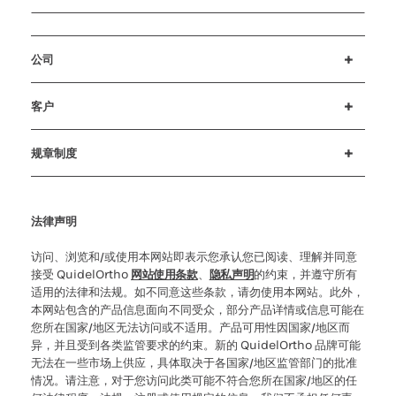
公司
招贤纳士
投资者
新闻与活动
公司行为准则
客户
客户支持
MyQuidel
QOPlus
赔偿
规章制度
Cookie 设置
网络安全
道德热线
法律声明
访问、浏览和/或使用本网站即表示您承认您已阅读、理解并同意
接受 QuidelOrtho
网站使用条款
、
隐私声明
的约束，并遵守所有
适用的法律和法规。如不同意这些条款，请勿使用本网站。此外，
本网站包含的产品信息面向不同受众，部分产品详情或信息可能在
您所在国家/地区无法访问或不适用。产品可用性因国家/地区而
异，并且受到各类监管要求的约束。新的 QuidelOrtho 品牌可能
无法在一些市场上供应，具体取决于各国家/地区监管部门的批准
情况。请注意，对于您访问此类可能不符合您所在国家/地区的任