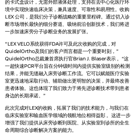
的卡式盒设计，无需外部液体处理，支持在去中心化医疗环
境中实现快速临床决策，兼具速度、可靠性和易用性。收购
LEX 公司，是我们分子诊断战略的重要里程碑。通过切入诊
断市场增长最快的细分赛道、吸纳前沿创新技术，我们将进
一步加速床旁分子诊断业务的发展扩张。
“LEX VELO系统获得FDA许可及此次收购的完成，对
QuidelOrtho及我们的客户而言都是一个重要时刻，”
QuidelOrtho总裁兼首席执行官Brian J. Blaser表示 。“这
一超快速PCR平台旨在分钟级时间内提供实验室级别的检测
结果，并能无缝融入床旁诊断工作流。它可以赋能医疗实验
室更迅速地采取行动、辅助做出更明智的决策，并最终改善
患者体验。这也体现了我们致力于将先进诊断技术带到患者
身边的长期承诺。”
此次完成对LEX的收购，拓展了我们的技术能力，与我们在
临床实验室和输血医学领域的领航地位相得益彰 。这进一步
增强了我们提供从床旁诊断到医院、从实验室到诊所的全生
命周期综合诊断解决方案的能力。