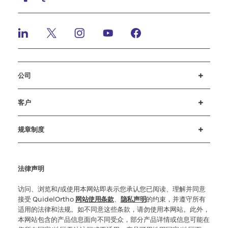
公司
招贤纳士
投资者
新闻与活动
公司行为准则
客户
客户支持
MyQuidel
QOPlus
赔偿
规章制度
Cookie 设置
网络安全
道德热线
法律声明
访问、浏览和/或使用本网站即表示您承认您已阅读、理解并同意
接受 QuidelOrtho
网站使用条款
、
隐私声明
的约束，并遵守所有
适用的法律和法规。如不同意这些条款，请勿使用本网站。此外，
本网站包含的产品信息面向不同受众，部分产品详情或信息可能在