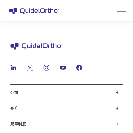
公司
招贤纳士
投资者
新闻与活动
公司行为准则
客户
客户支持
MyQuidel
QOPlus
赔偿
规章制度