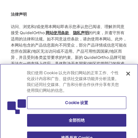
Cookie 设置
网络安全
道德热线
法律声明
访问、浏览和/或使用本网站即表示您承认您已阅读、理解并同意
接受 QuidelOrtho
网站使用条款
、
隐私声明
的约束，并遵守所有
适用的法律和法规。如不同意这些条款，请勿使用本网站。此外，
本网站包含的产品信息面向不同受众，部分产品详情或信息可能在
您所在国家/地区无法访问或不适用。产品可用性因国家/地区而
异，并且受到各类监管要求的约束。新的 QuidelOrtho 品牌可能
无法在一些市场上供应，具体取决于各国家/地区监管部门的批准
情况。请注意，对于您访问此类可能不符合您所在国家/地区的任
我们使用 Cookie 以允许我们网站的正常工作、个性
何法律程序、法规、注册或使用规定的信息，我们不承担任何责
化设计内容和广告、提供社交媒体功能并分析流量。
任。
我们还同社交媒体、广告和分析合作伙伴分享有关您
使用我们网站的信息。
©2026 QuidelOrtho Corporation。版权所有。
Cookie 设置
QuidelOrtho Corporation
9975 Summers Ridge Road, San Diego, CA 92121, USA
全部拒绝
接受所有 Cookie